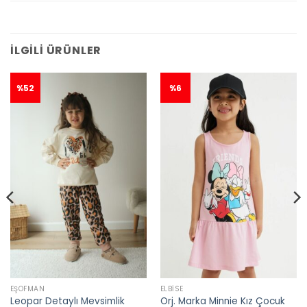
İLGILI ÜRÜNLER
%52
%6
EŞOFMAN
ELBISE
Leopar Detaylı Mevsimlik
Orj. Marka Minnie Kız Çocuk