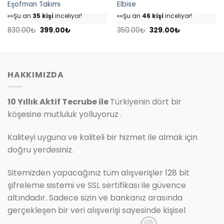
Eşofman Takımı
Elbise
👀
Şu an
35 kişi
inceliyor!
👀
Şu an
46 kişi
inceliyor!
⭐️
Bu ürünü
40 kişi
favoriledi!
⭐️
Bu ürünü
54 kişi
favoriledi!
Orijinal
Şu
Orijinal
Şu
🛒
18 kişi
sepetine ekledi!
🛒
25 kişi
sepetine ekledi!
830.00
₺
399.00
₺
350.00
₺
329.00
₺
fiyat:
andaki
fiyat:
andaki
✅
Bugün
4 adet
satıldı
✅
Bugün
7 adet
satıldı
830.00₺.
fiyat:
350.00₺.
fiyat:
399.00₺.
329.00₺.
HAKKIMIZDA
10 Yıllık Aktif Tecrube ile
Türkiyenin dört bir
köşesine mutluluk yolluyoruz .
Kaliteyi uyguna ve kaliteli bir hizmet ile almak için
doğru yerdesiniz.
Sitemizden yapacağınız tüm alışverişler 128 bit
şifreleme sistemi ve SSL sertifikası ile güvence
altındadır. Sadece sizin ve bankanız arasında
gerçekleşen bir veri alışverişi sayesinde kişisel