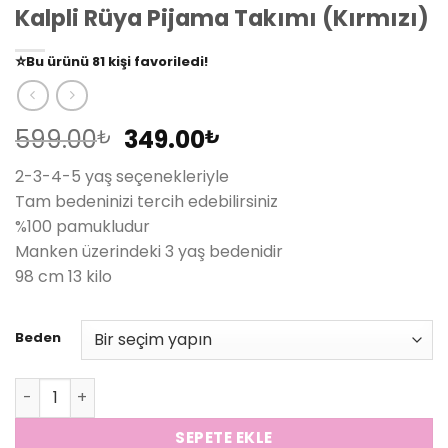
Kalpli Rüya Pijama Takımı (Kırmızı)
👀
Şu an
79 kişi
inceliyor!
⭐️
Bu ürünü
81 kişi
favoriledi!
🛒
39 kişi
sepetine ekledi!
✅
Bugün
14 adet
satıldı
Orijinal
Şu
599.00
349.00
₺
₺
fiyat:
andaki
2-3-4-5 yaş seçenekleriyle
599.00₺.
fiyat:
Tam bedeninizi tercih edebilirsiniz
349.00₺.
%100 pamukludur
Manken üzerindeki 3 yaş bedenidir
98 cm 13 kilo
Beden
Kalpli Rüya Pijama Takımı (Kırmızı) adet
SEPETE EKLE