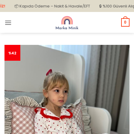
İçeriğe
📦 Kapıda Ödeme – Nakit & Havale/EFT
🔒 %100 Güvenli Alışveriş
atla
0
%42