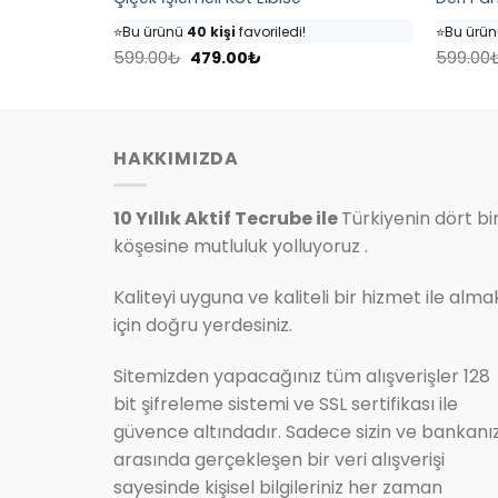
👀
Şu an
35 kişi
inceliyor!
👀
Şu an
4
⭐️
Bu ürünü
40 kişi
favoriledi!
⭐️
Bu ürü
Orijinal
Şu
🛒
18 kişi
sepetine ekledi!
🛒
25 kişi
599.00
₺
479.00
₺
599.00
fiyat:
andaki
✅
Bugün
4 adet
satıldı
✅
Bugün
599.00₺.
fiyat:
.
479.00₺.
HAKKIMIZDA
10 Yıllık Aktif Tecrube ile
Türkiyenin dört bi
köşesine mutluluk yolluyoruz .
Kaliteyi uyguna ve kaliteli bir hizmet ile alma
için doğru yerdesiniz.
Sitemizden yapacağınız tüm alışverişler 128
bit şifreleme sistemi ve SSL sertifikası ile
güvence altındadır. Sadece sizin ve bankanı
arasında gerçekleşen bir veri alışverişi
sayesinde kişisel bilgileriniz her zaman