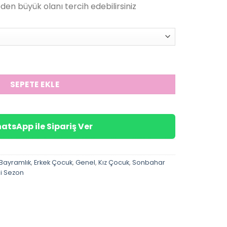
en büyük olanı tercih edebilirsiniz
750.00₺.
t
SEPETE EKLE
atsApp ile Sipariş Ver
Bayramlık
,
Erkek Çocuk
,
Genel
,
Kız Çocuk
,
Sonbahar
i Sezon