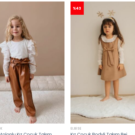
%43
IK
ELBISE
ntolonlu Kız Çocuk Takım
Kız Çocuk Bodyli Takım Bej