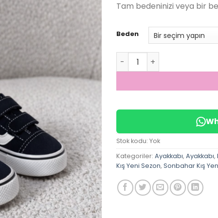
Tam bedeninizi veya bir bed
Beden
Unisex Keten Ayakkabı ade
Wh
Stok kodu:
Yok
Kategoriler:
Ayakkabı
,
Ayakkabı
,
Kış Yeni Sezon
,
Sonbahar Kış Yen