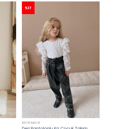
%17
BAYRAMLIK
Deri Pantolonlu Kız Çocuk Takım