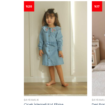
%20
%17
BAYRAMLIK
BAYRAML
Basic Badi
Çiçek İşlemeli Kot Elbise
Deri Pa