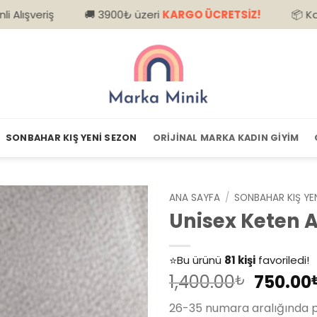
🚚 3900₺ üzeri
KARGO ÜCRETSİZ!
📦 Kapıda Ödeme
SONBAHAR KIŞ YENI SEZON
ORIJINAL MARKA KADIN GIYIM
ANA SAYFA
/
SONBAHAR KIŞ YE
Unisex Keten 
👀
Şu an
79 kişi
inceliyor!
⭐️
Bu ürünü
81 kişi
favoriledi!
Orijina
1,400.00
750.00
🛒
39 kişi
sepetine ekledi!
₺
fiyat:
✅
Bugün
14 adet
satıldı
26-35 numara aralığında 
1,400.0