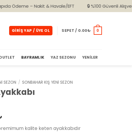
 – Nakit & Havale/EFT
🔒 %100 Güvenli Alışveriş
🚚 
GIRIŞ YAP / ÜYE OL
SEPET /
0.00
₺
0
OUTLET
BAYRAMLIK
YAZ SEZONU
YENILER
NI SEZON
/
SONBAHAR KIŞ YENI SEZON
Ayakkabı
l
Şu
₺
andaki
premimum kalite keten ayakkabıdır
0₺.
fiyat: