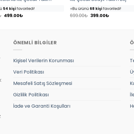
6 kişi
inceliyor!
👀
Şu an
57 kişi
inceliyor!
nü
54 kişi
favoriledi!
⭐️
Bu ürünü
68 kişi
favoriledi!
Orijinal
Şu
Orijinal
Şu
sepetine ekledi!
🛒
32 kişi
sepetine ekledi!
₺
499.00
₺
699.00
₺
399.00
₺
fiyat:
andaki
fiyat:
andaki
7 adet
satıldı
✅
Bugün
10 adet
satıldı
599.00₺.
fiyat:
699.00₺.
fiyat:
499.00₺.
399.00₺.
ÖNEMLİ BİLGİLER
Ö
r
Kişisel Verilerin Korunması
T
Veri Politikası
Ü
k
Mesafeli Satış Sözleşmesi
K
Gizlilik Politikası
İl
İade ve Garanti Koşulları
H
z