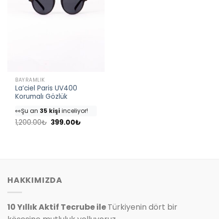
BAYRAMLIK
La’ciel Paris UV400
Korumalı Gözlük
👀
Şu an
35 kişi
inceliyor!
Orijinal
Şu
⭐️
Bu ürünü
40 kişi
favoriledi!
1,200.00
₺
399.00
₺
fiyat:
andaki
🛒
18 kişi
sepetine ekledi!
1,200.00₺.
fiyat:
399.00₺.
✅
Bugün
4 adet
satıldı
HAKKIMIZDA
10 Yıllık Aktif Tecrube ile
Türkiyenin dört bir