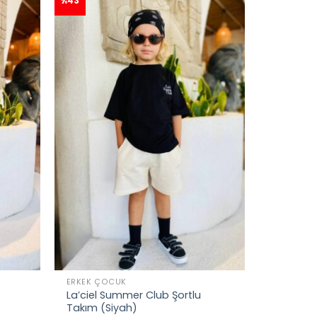
%43
ERKEK ÇOCUK
La’ciel Summer Club Şortlu
Takım (Siyah)
👀
Şu an
57 kişi
inceliyor!