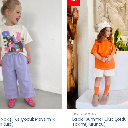
%43
L
ERKEK ÇOCUK
Nakışlı Kız Çocuk Mevsimlik
La’ciel Summer Club Şortlu
 (Lila)
Takım(Turuncu)
an
35 kişi
inceliyor!
👀
Şu an
46 kişi
inceliyor!