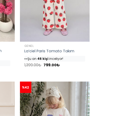
GENEL
n
La’ciel Paris Tomato Takım
👀
Şu an
46 kişi
inceliyor!
⭐️
Bu ürünü
82 kişi
favoriledi!
Orijinal
Şu
🛒
53 kişi
sepetine ekledi!
1,399.00
₺
799.00
₺
fiyat:
andaki
✅
Bugün
10 adet
satıldı
1,399.00₺.
fiyat:
799.00₺.
₺.
%42