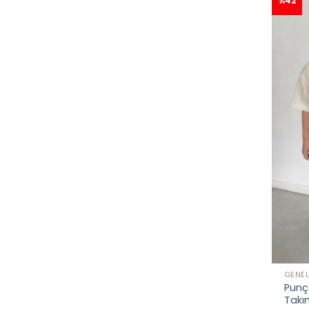
%42
GENE
Punç 
Takım
👀
Şu 