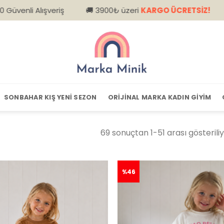
0₺ üzeri
KARGO ÜCRETSİZ!
📦 Kapıda Ödeme – Nakit &
SONBAHAR KIŞ YENI SEZON
ORIJINAL MARKA KADIN GIYIM
69 sonuçtan 1-51 arası gösterili
%46