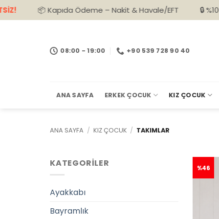
İçeriğe
Nakit & Havale/EFT
🔒 %100 Güvenli Alışveriş
🚚 390
atla
08:00 - 19:00
+90 539 728 90 40
ANA SAYFA
ERKEK ÇOCUK
KIZ ÇOCUK
ANA SAYFA
/
KIZ ÇOCUK
/
TAKIMLAR
KATEGORİLER
%46
Ayakkabı
Bayramlık