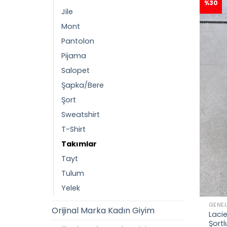
%30
Jile
Mont
Pantolon
Pijama
Salopet
Şapka/Bere
Şort
Sweatshirt
T-Shirt
Takımlar
Tayt
Tulum
Yelek
GENE
Orijinal Marka Kadın Giyim
Lacie
Şort