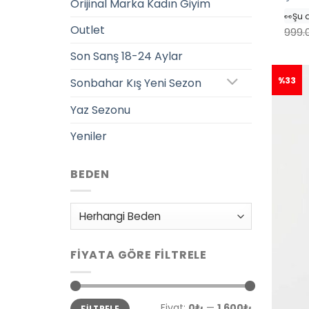
👀
Şu 
Orijinal Marka Kadın Giyim
⭐️
Bu 
Outlet
🛒
39 k
999.
✅
Bug
Son Sanş 18-24 Aylar
%33
Sonbahar Kış Yeni Sezon
Yaz Sezonu
Yeniler
BEDEN
FIYATA GÖRE FILTRELE
En
En
Fiyat:
0₺
—
1,600₺
FILTRELE