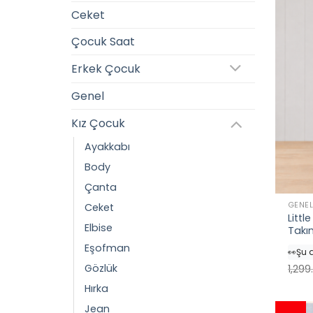
Ceket
Çocuk Saat
Erkek Çocuk
Genel
Kız Çocuk
Ayakkabı
Body
Çanta
GENE
Ceket
Littl
Elbise
Takı
👀
Şu 
Eşofman
⭐️
Bu 
Gözlük
🛒
18 k
1,299
✅
Bug
Hırka
Jean