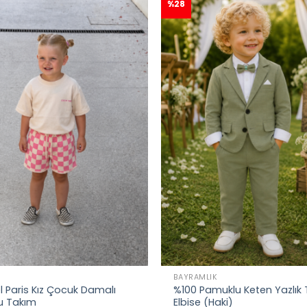
%28
L
BAYRAMLIK
l Paris Kız Çocuk Damalı
%100 Pamuklu Keten Yazlık
lu Takım
Elbise (Haki)