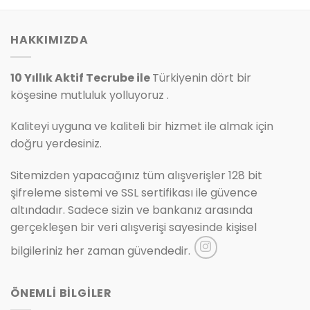
399.00₺.
HAKKIMIZDA
10 Yıllık Aktif Tecrube ile
Türkiyenin dört bir
köşesine mutluluk yolluyoruz .
Kaliteyi uyguna ve kaliteli bir hizmet ile almak için
doğru yerdesiniz.
Sitemizden yapacağınız tüm alışverişler 128 bit
şifreleme sistemi ve SSL sertifikası ile güvence
altındadır. Sadece sizin ve bankanız arasında
gerçekleşen bir veri alışverişi sayesinde kişisel
bilgileriniz her zaman güvendedir.
ÖNEMLİ BİLGİLER