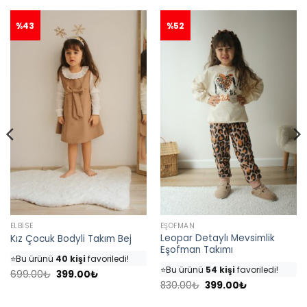
%43
%52
ELBISE
EŞOFMAN
Leopar Detaylı Mevsimlik
Kız Çocuk Bodyli Takım Bej
👀
Şu an
35 kişi
inceliyor!
Eşofman Takımı
👀
Şu an
46 kişi
inceliyor!
⭐️
Bu ürünü
40 kişi
favoriledi!
⭐️
Bu ürünü
54 kişi
favoriledi!
Orijinal
Şu
🛒
18 kişi
sepetine ekledi!
699.00
₺
399.00
₺
fiyat:
andaki
Orijinal
Şu
🛒
25 kişi
sepetine ekledi!
830.00
₺
399.00
₺
✅
Bugün
4 adet
satıldı
699.00₺.
fiyat:
fiyat:
andaki
✅
Bugün
7 adet
satıldı
399.00₺.
830.00₺.
fiyat: