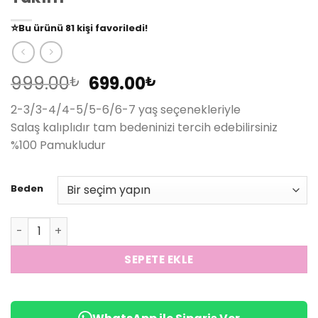
👀
Şu an
79 kişi
inceliyor!
⭐️
Bu ürünü
81 kişi
favoriledi!
🛒
39 kişi
sepetine ekledi!
✅
Bugün
14 adet
satıldı
Orijinal
Şu
999.00
699.00
₺
₺
fiyat:
andaki
2-3/3-4/4-5/5-6/6-7 yaş seçenekleriyle
999.00₺.
fiyat:
Salaş kalıplıdır tam bedeninizi tercih edebilirsiniz
699.00₺.
%100 Pamukludur
Beden
Laciel Paris Kız Çocuk Damalı Şortlu Takım adet
SEPETE EKLE