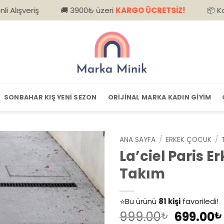
🚚 3900₺ üzeri
KARGO ÜCRETSİZ!
📦 Kapıda Ödeme
SONBAHAR KIŞ YENI SEZON
ORIJINAL MARKA KADIN GIYIM
ANA SAYFA
/
ERKEK ÇOCUK
/
La’ciel Paris 
Takım
👀
Şu an
79 kişi
inceliyor!
⭐️
Bu ürünü
81 kişi
favoriledi!
Orijinal
999.00
699.00
🛒
39 kişi
sepetine ekledi!
₺
₺