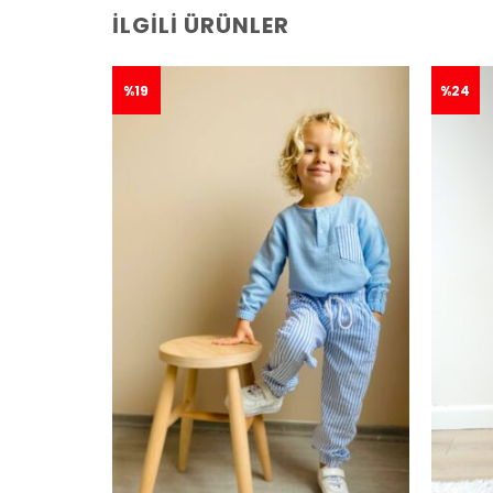
İLGILI ÜRÜNLER
%19
%24