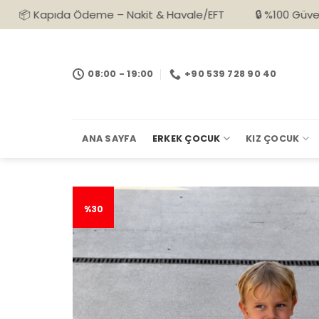
İçeriğe
da Ödeme – Nakit & Havale/EFT
🔒 %100 Güvenli Alışveriş
atla
08:00 - 19:00
+90 539 728 90 40
ANA SAYFA
ERKEK ÇOCUK
KIZ ÇOCUK
%30