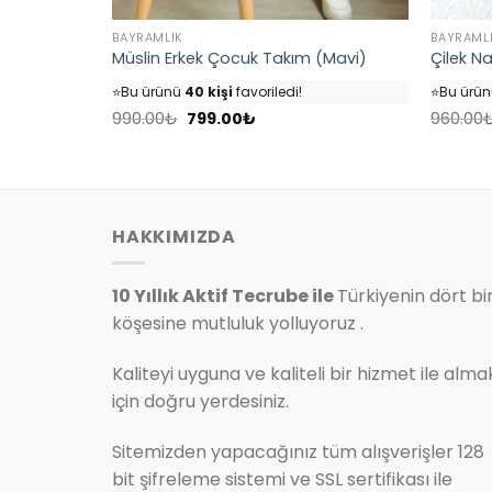
BAYRAMLIK
BAYRAML
Bebek Takım
Müslin Erkek Çocuk Takım (Mavi)
Çilek Na
👀
Şu an
35 kişi
inceliyor!
👀
Şu an
4
⭐️
Bu ürünü
40 kişi
favoriledi!
⭐️
Bu ürü
Orijinal
Şu
🛒
18 kişi
sepetine ekledi!
🛒
25 kişi
990.00
₺
799.00
₺
960.00
fiyat:
andaki
✅
Bugün
4 adet
satıldı
✅
Bugün
990.00₺.
fiyat:
.
799.00₺.
HAKKIMIZDA
10 Yıllık Aktif Tecrube ile
Türkiyenin dört bi
köşesine mutluluk yolluyoruz .
Kaliteyi uyguna ve kaliteli bir hizmet ile alma
için doğru yerdesiniz.
Sitemizden yapacağınız tüm alışverişler 128
bit şifreleme sistemi ve SSL sertifikası ile