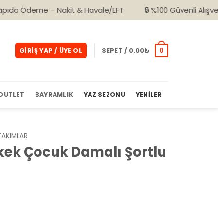
 – Nakit & Havale/EFT
🔒 %100 Güvenli Alışveriş
🚚 
GIRIŞ YAP / ÜYE OL
SEPET /
0.00
₺
0
OUTLET
BAYRAMLIK
YAZ SEZONU
YENILER
TAKIMLAR
Erkek Çocuk Damalı Şortlu
Şu