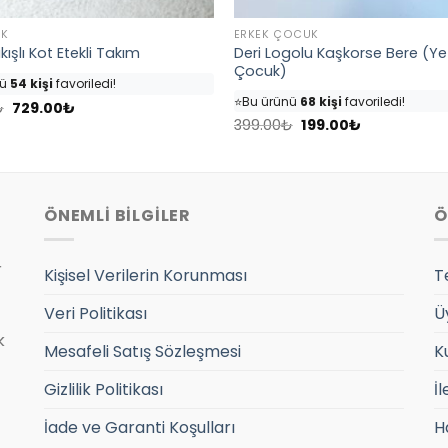
IK
ERKEK ÇOCUK
Deri Logolu Kaşkorse Bere (Yet
kışlı Kot Etekli Takım
6 kişi
inceliyor!
Çocuk)
👀
Şu an
57 kişi
inceliyor!
nü
54 kişi
favoriledi!
⭐️
Bu ürünü
68 kişi
favoriledi!
Orijinal
Şu
sepetine ekledi!
₺
729.00
₺
fiyat:
andaki
Orijinal
Şu
🛒
32 kişi
sepetine ekledi!
399.00
₺
199.00
₺
7 adet
satıldı
960.00₺.
fiyat:
fiyat:
andaki
✅
Bugün
10 adet
satıldı
729.00₺.
399.00₺.
fiyat:
199.00₺.
ÖNEMLİ BİLGİLER
Ö
r
Kişisel Verilerin Korunması
T
Veri Politikası
Ü
k
Mesafeli Satış Sözleşmesi
K
Gizlilik Politikası
İl
İade ve Garanti Koşulları
H