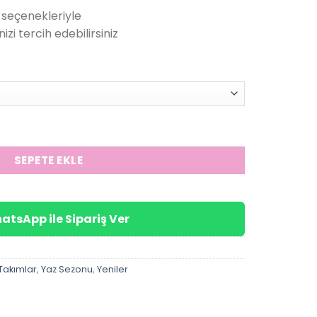
andaki
seçenekleriyle
.
fiyat:
izi tercih edebilirsiniz
699.00₺.
amalı Şortlu Takım adet
SEPETE EKLE
atsApp ile Sipariş Ver
Takımlar
,
Yaz Sezonu
,
Yeniler