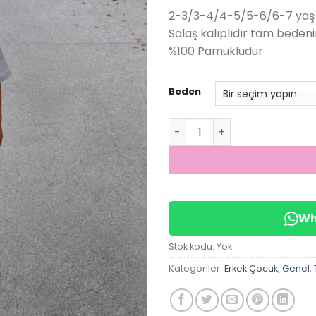
fiyat:
✅
Bugün
14 adet
satıldı
2-3/3-4/4-5/5-6/6-7 yaş 
999.00₺
Salaş kalıplıdır tam bedenin
%100 Pamukludur
Beden
La’ciel Paris Erkek Çocuk D
Wh
Stok kodu:
Yok
Kategoriler:
Erkek Çocuk
,
Genel
,