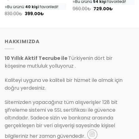
⭐️
Bu ürünü
54 kişi
favoriledi!
⭐️
Bu ürünü
40 kişi
favoriledi!
Orijinal
Şu
🛒
25 kişi
sepetine ekledi!
960.00
₺
729.00
₺
fiyat:
andaki
Orijinal
Şu
🛒
18 kişi
sepetine ekledi!
830.00
₺
399.00
₺
✅
Bugün
7 adet
satıldı
960.00₺.
fiyat:
fiyat:
andaki
✅
Bugün
4 adet
satıldı
729.00₺.
830.00₺.
fiyat:
399.00₺.
HAKKIMIZDA
10 Yıllık Aktif Tecrube ile
Türkiyenin dört bir
köşesine mutluluk yolluyoruz .
Kaliteyi uyguna ve kaliteli bir hizmet ile almak için
doğru yerdesiniz.
Sitemizden yapacağınız tüm alışverişler 128 bit
şifreleme sistemi ve SSL sertifikası ile güvence
altındadır. Sadece sizin ve bankanız arasında
gerçekleşen bir veri alışverişi sayesinde kişisel
bilgileriniz her zaman güvendedir.