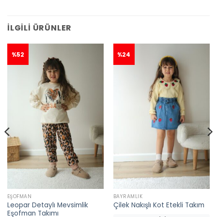
İLGILI ÜRÜNLER
%52
%24
EŞOFMAN
BAYRAMLIK
Leopar Detaylı Mevsimlik
Çilek Nakışlı Kot Etekli Takım
👀
Şu an
46 kişi
inceliyor!
Eşofman Takımı
👀
Şu an
35 kişi
inceliyor!