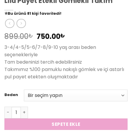
Lila Payet Etekli Gömlekli Takım
👀
Şu an
79 kişi
inceliyor!
⭐️
Bu ürünü
81 kişi
favoriledi!
🛒
39 kişi
sepetine ekledi!
✅
Bugün
14 adet
satıldı
Orijinal
Şu
899.00
750.00
₺
₺
fiyat:
andaki
3-4/4-5/5-6/7-8/9-10 yaş arası beden
899.00₺.
fiyat:
seçenekleriyle
750.00₺.
Tam bedeninizi tercih edebilirsiniz
Takımımız %100 pamuklu nakışlı gömlek ve içi astarlı
pul payet etekten oluşmaktadır
Beden
Lila Payet Etekli Gömlekli Takım adet
SEPETE EKLE