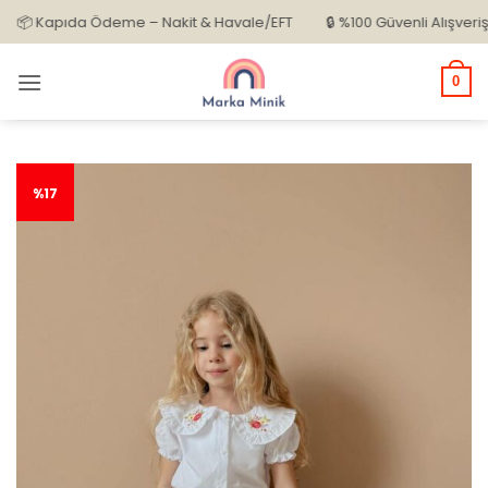
İçeriğe
Kapıda Ödeme – Nakit & Havale/EFT
🔒 %100 Güvenli Alışveriş
atla
0
%17