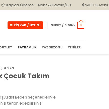
deme – Nakit & Havale/EFT
🔒 %100 Güvenli Alışveriş
GIRIŞ YAP / ÜYE OL
SEPET /
0.00
₺
0
OUTLET
BAYRAMLIK
YAZ SEZONU
YENILER
EŞOFMAN
x Çocuk Takım
ş Arası Beden Seçenekleriyle
izi tercih edebilirsiniz