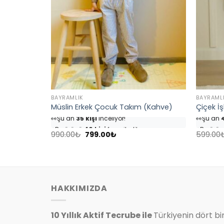
BAYRAMLIK
BAYRAML
Bebek Takım
Müslin Erkek Çocuk Takım (Kahve)
Çiçek İş
👀
Şu an
35 kişi
inceliyor!
👀
Şu an
4
⭐️
Bu ürünü
40 kişi
favoriledi!
⭐️
Bu ürü
Orijinal
Şu
🛒
18 kişi
sepetine ekledi!
🛒
25 kişi
990.00
₺
799.00
₺
599.00
fiyat:
andaki
✅
Bugün
4 adet
satıldı
✅
Bugün
990.00₺.
fiyat:
.
799.00₺.
HAKKIMIZDA
10 Yıllık Aktif Tecrube ile
Türkiyenin dört bi