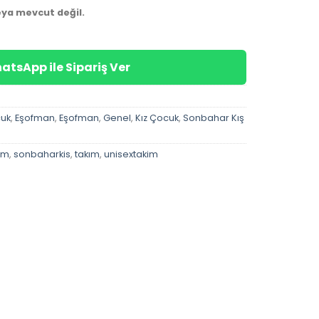
eya mevcut değil.
atsApp ile Sipariş Ver
cuk
,
Eşofman
,
Eşofman
,
Genel
,
Kız Çocuk
,
Sonbahar Kış
im
,
sonbaharkis
,
takım
,
unisextakim