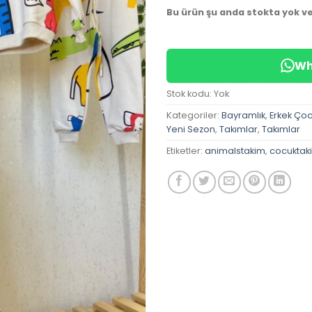
Bu ürün şu anda stokta yok v
Wh
Stok kodu:
Yok
Kategoriler:
Bayramlık
,
Erkek Ço
Yeni Sezon
,
Takımlar
,
Takımlar
Etiketler:
animalstakim
,
cocuktak