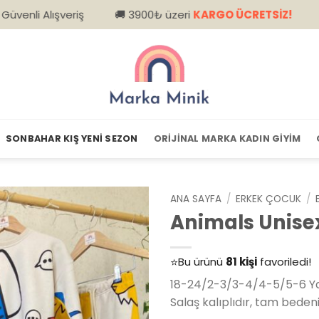
riş
🚚 3900₺ üzeri
KARGO ÜCRETSİZ!
📦 Kapıda Ö
SONBAHAR KIŞ YENI SEZON
ORIJINAL MARKA KADIN GIYIM
ANA SAYFA
/
ERKEK ÇOCUK
/
Animals Unise
👀
Şu an
79 kişi
inceliyor!
⭐️
Bu ürünü
81 kişi
favoriledi!
🛒
39 kişi
sepetine ekledi!
18-24/2-3/3-4/4-5/5-6 Ya
✅
Bugün
14 adet
satıldı
Salaş kalıplıdır, tam bedenin