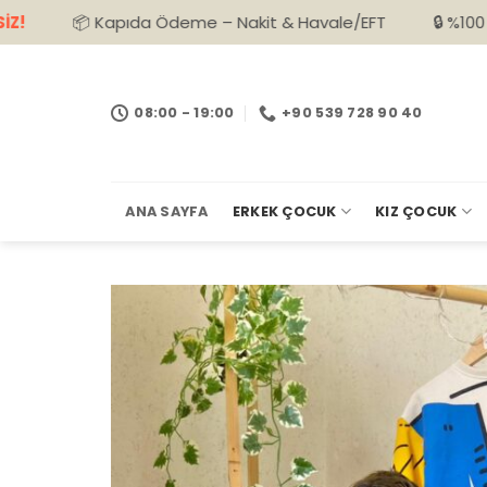
İçeriğe
apıda Ödeme – Nakit & Havale/EFT
🔒 %100 Güvenli Alışve
atla
08:00 - 19:00
+90 539 728 90 40
ANA SAYFA
ERKEK ÇOCUK
KIZ ÇOCUK