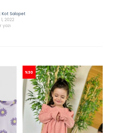
x Kot Salopet
1, 2022
r yazı
%30