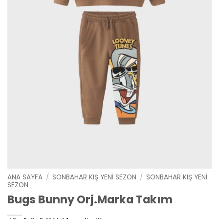
ANA SAYFA
/
SONBAHAR KIŞ YENI SEZON
/
SONBAHAR KIŞ YENI
SEZON
Bugs Bunny Orj.Marka Takım
👀
Şu an
79 kişi
inceliyor!