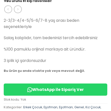
⭐️
Bu ürünü
81 kişi
favoriledi!
🛒
39 kişi
sepetine ekledi!
✅
Bugün
14 adet
satıldı
2-3/3-4/4-5/5-6/7-8 yaş arası beden
seçenekleriyle
Salaş kalıplıdır, tam bedeninizi tercih edebilirsiniz
%100 pamuklu orijinal markaya ait üründür.
3 iplik içi şardonsuzdur
Bu ürün şu anda stokta yok veya mevcut değil.
WhatsApp ile Sipariş Ver
Stok kodu:
Yok
Kategoriler:
Erkek Çocuk
,
Eşofman
,
Eşofman
,
Genel
,
Kız Çocuk
,