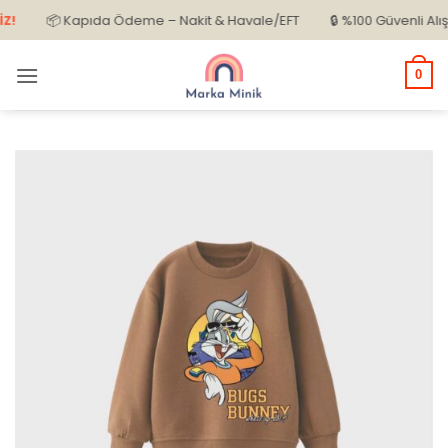
İçeriğe
📦 Kapıda Ödeme – Nakit & Havale/EFT
🔒 %100 Güvenli Alışveri
atla
0