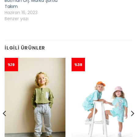
Batman Orj. Marka Şortlu
Takım
Haziran 16, 2023
Benzer yazı
İLGILI ÜRÜNLER
%19
%38