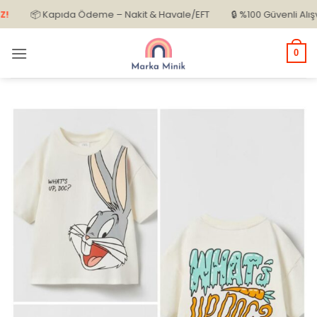
İçeriğe
📦 Kapıda Ödeme – Nakit & Havale/EFT
🔒 %100 Güvenli Alışveriş
atla
0