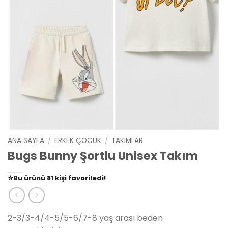
ANA SAYFA
/
ERKEK ÇOCUK
/
TAKIMLAR
Bugs Bunny Şortlu Unisex Takım
👀
Şu an
79 kişi
inceliyor!
⭐️
Bu ürünü
81 kişi
favoriledi!
🛒
39 kişi
sepetine ekledi!
✅
Bugün
14 adet
satıldı
2-3/3-4/4-5/5-6/7-8 yaş arası beden