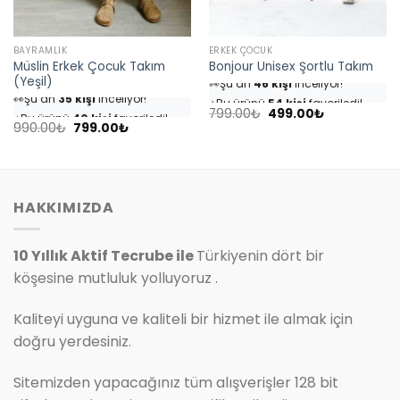
BAYRAMLIK
ERKEK ÇOCUK
Müslin Erkek Çocuk Takım
Bonjour Unisex Şortlu Takım
👀
Şu an
46 kişi
inceliyor!
(Yeşil)
👀
Şu an
35 kişi
inceliyor!
⭐️
Bu ürünü
54 kişi
favoriledi!
⭐️
Bu ürünü
40 kişi
favoriledi!
Orijinal
Şu
🛒
25 kişi
sepetine ekledi!
799.00
₺
499.00
₺
fiyat:
andaki
Orijinal
Şu
🛒
18 kişi
sepetine ekledi!
990.00
₺
799.00
₺
✅
Bugün
7 adet
satıldı
799.00₺.
fiyat:
fiyat:
andaki
✅
Bugün
4 adet
satıldı
499.00₺.
990.00₺.
fiyat:
799.00₺.
HAKKIMIZDA
10 Yıllık Aktif Tecrube ile
Türkiyenin dört bir
köşesine mutluluk yolluyoruz .
Kaliteyi uyguna ve kaliteli bir hizmet ile almak için
doğru yerdesiniz.
Sitemizden yapacağınız tüm alışverişler 128 bit