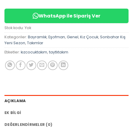
WhatsApp ile Sipariş Ver
Stok kodu:
Yok
Kategoriler:
Bayramlık
,
Eşofman
,
Genel
,
Kız Çocuk
,
Sonbahar Kış
Yeni Sezon
,
Takımlar
Etiketler:
kızcocuktakım
,
taytlıtakım
AÇIKLAMA
EK BILGI
DEĞERLENDIRMELER (0)