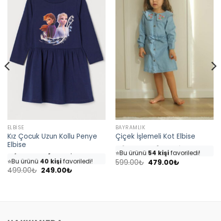
ELBISE
BAYRAMLIK
Kız Çocuk Uzun Kollu Penye
Çiçek İşlemeli Kot Elbise
👀
Şu an
46 kişi
inceliyor!
Elbise
👀
Şu an
35 kişi
inceliyor!
⭐️
Bu ürünü
54 kişi
favoriledi!
⭐️
Bu ürünü
40 kişi
favoriledi!
Orijinal
Şu
🛒
25 kişi
sepetine ekledi!
599.00
₺
479.00
₺
fiyat:
andaki
Orijinal
Şu
🛒
18 kişi
sepetine ekledi!
499.00
₺
249.00
₺
✅
Bugün
7 adet
satıldı
599.00₺.
fiyat:
fiyat:
andaki
✅
Bugün
4 adet
satıldı
479.00₺.
499.00₺.
fiyat:
249.00₺.