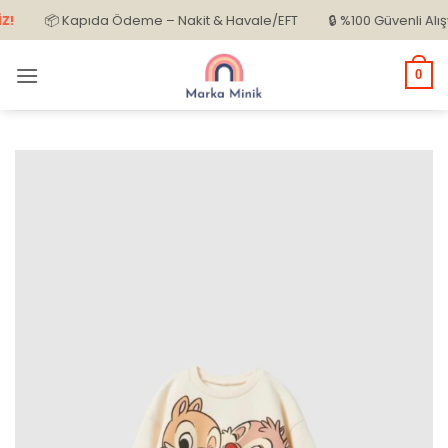
İçeriğe
📦 Kapıda Ödeme – Nakit & Havale/EFT
🔒 %100 Güvenli Alışveriş
atla
0