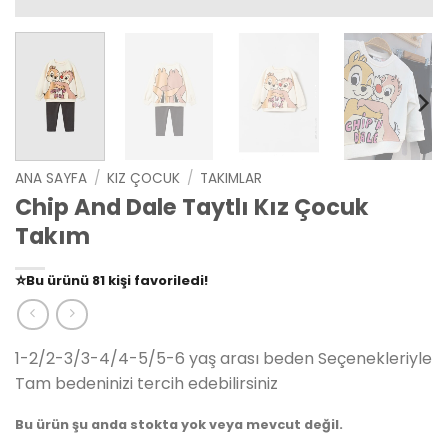
ANA SAYFA
/
KIZ ÇOCUK
/
TAKIMLAR
Chip And Dale Taytlı Kız Çocuk
Takım
👀
Şu an
79 kişi
inceliyor!
⭐️
Bu ürünü
81 kişi
favoriledi!
🛒
39 kişi
sepetine ekledi!
✅
Bugün
14 adet
satıldı
1-2/2-3/3-4/4-5/5-6 yaş arası beden Seçenekleriyle
Tam bedeninizi tercih edebilirsiniz
Bu ürün şu anda stokta yok veya mevcut değil.