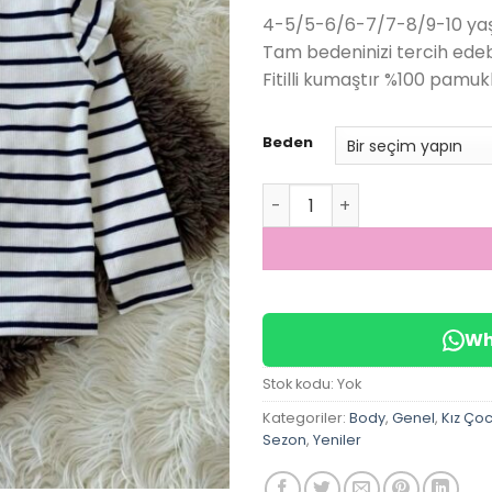
fiyat:
✅
Bugün
14 adet
satıldı
4-5/5-6/6-7/7-8/9-10 yaş
499.00₺
Tam bedeninizi tercih edebi
Fitilli kumaştır %100 pamuk
Beden
Çizgili Kız Çocuk Fitilli Fırf
Wh
Stok kodu:
Yok
Kategoriler:
Body
,
Genel
,
Kız Ço
Sezon
,
Yeniler