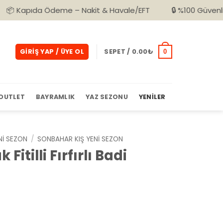
a Ödeme – Nakit & Havale/EFT
🔒 %100 Güvenli Alışveriş
GIRIŞ YAP / ÜYE OL
SEPET /
0.00
₺
0
OUTLET
BAYRAMLIK
YAZ SEZONU
YENILER
NI SEZON
/
SONBAHAR KIŞ YENI SEZON
 Fitilli Fırfırlı Badi
Şu