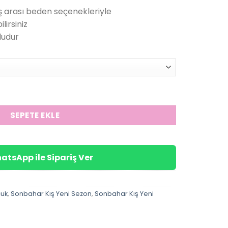
andaki
 arası beden seçenekleriyle
.
fiyat:
lirsiniz
279.00₺.
ludur
ırlı Badi (Siyah Beyaz) adet
SEPETE EKLE
atsApp ile Sipariş Ver
cuk
,
Sonbahar Kış Yeni Sezon
,
Sonbahar Kış Yeni