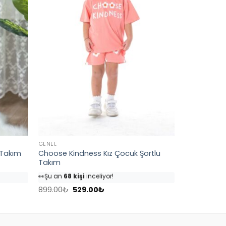
GENEL
k Takım
Choose Kindness Kız Çocuk Şortlu
Takım
👀
Şu an
68 kişi
inceliyor!
⭐️
Bu ürünü
82 kişi
favoriledi!
Orijinal
Şu
🛒
39 kişi
sepetine ekledi!
899.00
₺
529.00
₺
fiyat:
andaki
✅
Bugün
4 adet
satıldı
899.00₺.
fiyat:
529.00₺.