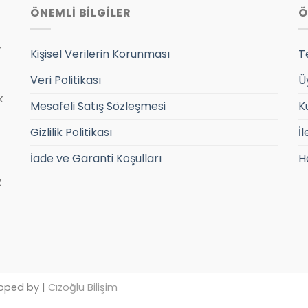
ÖNEMLİ BİLGİLER
Ö
r
Kişisel Verilerin Korunması
T
Veri Politikası
Ü
k
Mesafeli Satış Sözleşmesi
K
Gizlilik Politikası
İl
İade ve Garanti Koşulları
H
z
oped by |
Cızoğlu Bilişim