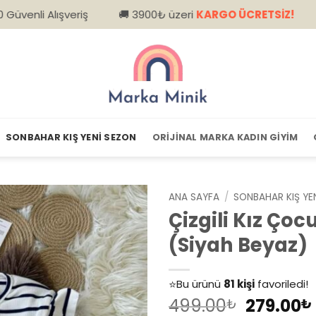
ışveriş
🚚 3900₺ üzeri
KARGO ÜCRETSİZ!
📦 Kapıd
SONBAHAR KIŞ YENI SEZON
ORIJINAL MARKA KADIN GIYIM
ANA SAYFA
/
SONBAHAR KIŞ YE
Çizgili Kız Çocuk
(Siyah Beyaz)
👀
Şu an
79 kişi
inceliyor!
⭐️
Bu ürünü
81 kişi
favoriledi!
Orijinal
499.00
279.00
🛒
39 kişi
sepetine ekledi!
₺
₺