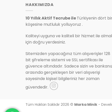
HAKKIMIZDA
10 Yıllık Aktif Tecrube ile
Türkiyenin dört bi
köşesine mutluluk yolluyoruz .
Kaliteyi uyguna ve kaliteli bir hizmet ile alma
için doğru yerdesiniz.
Sitemizden yapacağınız tüm alışverişler 128
bit şifreleme sistemi ve SSL sertifikası ile
güvence altındadır. Sadece sizin ve bankanı
arasında gerçekleşen bir veri alışverişi
sayesinde kişisel bilgileriniz her zaman
güvendedir.
Tüm Hakları Saklıdır 2026 ©
Marka Minik
- Devel