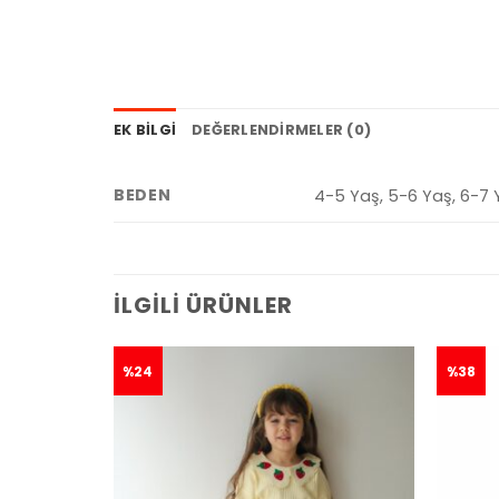
EK BILGI
DEĞERLENDIRMELER (0)
BEDEN
4-5 Yaş, 5-6 Yaş, 6-7 
İLGILI ÜRÜNLER
%24
%38