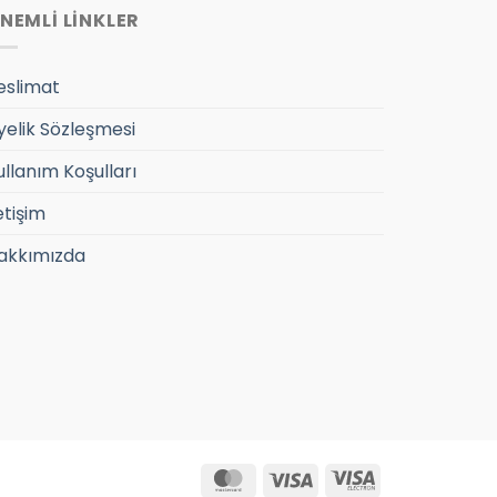
NEMLİ LİNKLER
eslimat
yelik Sözleşmesi
ullanım Koşulları
etişim
akkımızda
MasterCard
Visa
Visa