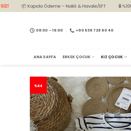
İçeriğe
📦 Kapıda Ödeme – Nakit & Havale/EFT
🔒 %100 Güvenli Al
atla
08:00 - 19:00
+90 539 728 90 40
ANA SAYFA
ERKEK ÇOCUK
KIZ ÇOCUK
%44