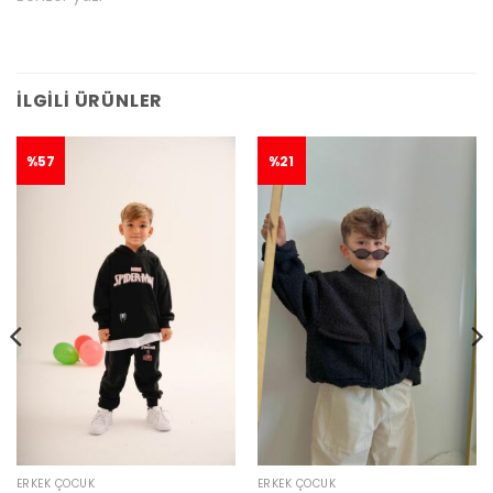
İLGILI ÜRÜNLER
%57
%21
ERKEK ÇOCUK
ERKEK ÇOCUK