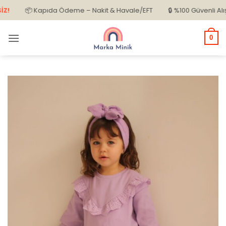
İçeriğe
📦 Kapıda Ödeme – Nakit & Havale/EFT
🔒 %100 Güvenli Alışveri
atla
0