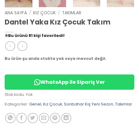
ANA SAYFA
/
KIZ ÇOCUK
/
TAKIMLAR
Dantel Yaka Kız Çocuk Takım
👀
Şu an
79 kişi
inceliyor!
⭐️
Bu ürünü
81 kişi
favoriledi!
🛒
39 kişi
sepetine ekledi!
✅
Bugün
14 adet
satıldı
Bu ürün şu anda stokta yok veya mevcut değil.
WhatsApp ile Sipariş Ver
Stok kodu:
Yok
Kategoriler:
Genel
,
Kız Çocuk
,
Sonbahar Kış Yeni Sezon
,
Takımlar