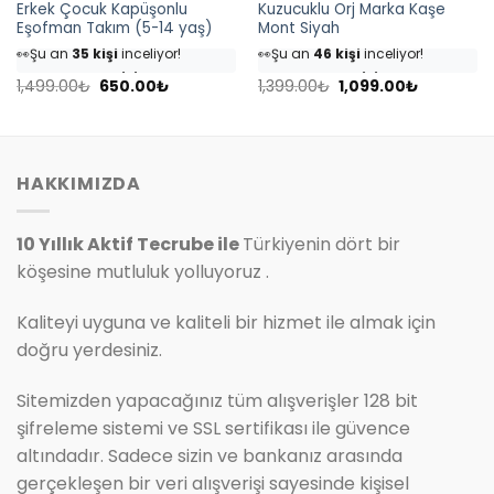
Erkek Çocuk Kapüşonlu
Kuzucuklu Orj Marka Kaşe
Eşofman Takım (5-14 yaş)
Mont Siyah
👀
Şu an
35 kişi
inceliyor!
👀
Şu an
46 kişi
inceliyor!
⭐️
Bu ürünü
40 kişi
favoriledi!
⭐️
Bu ürünü
54 kişi
favoriledi!
Orijinal
Şu
Orijinal
Şu
🛒
18 kişi
sepetine ekledi!
🛒
25 kişi
sepetine ekledi!
1,499.00
₺
650.00
₺
1,399.00
₺
1,099.00
₺
fiyat:
andaki
fiyat:
andaki
✅
Bugün
4 adet
satıldı
✅
Bugün
7 adet
satıldı
1,499.00₺.
fiyat:
1,399.00₺.
fiyat:
650.00₺.
1,099.00₺.
HAKKIMIZDA
10 Yıllık Aktif Tecrube ile
Türkiyenin dört bir
köşesine mutluluk yolluyoruz .
Kaliteyi uyguna ve kaliteli bir hizmet ile almak için
doğru yerdesiniz.
Sitemizden yapacağınız tüm alışverişler 128 bit
şifreleme sistemi ve SSL sertifikası ile güvence
altındadır. Sadece sizin ve bankanız arasında
gerçekleşen bir veri alışverişi sayesinde kişisel