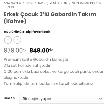
ANA SAYFA
/
SONBAHAR KIŞ YENI SEZON
/
SONBAHAR KIŞ YENI
SEZON
Erkek Çocuk 3’lü Gabardin Takım
(Kahve)
👀
Şu an
79 kişi
inceliyor!
⭐️
Bu ürünü
81 kişi
favoriledi!
🛒
39 kişi
sepetine ekledi!
✅
Bugün
14 adet
satıldı
Orijinal
Şu
979.00
849.00
₺
₺
fiyat:
andaki
Premium kalite Gabardin kumaştır
979.00₺.
fiyat:
3’lü set halinde satıştadır
849.00₺.
%100 pamuklu badi ceket ve kargo cepli pantolondan
oluşmaktadır
Tam kalıplıdır tam bedeninizi tercih edebilirsiniz
Beden