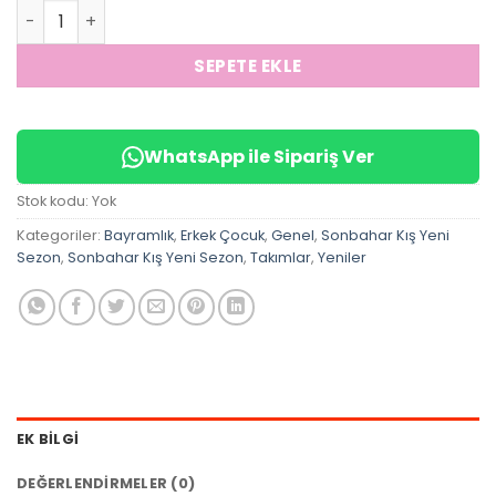
Erkek Çocuk 3’lü Gabardin Takım (Kahve) adet
SEPETE EKLE
WhatsApp ile Sipariş Ver
Stok kodu:
Yok
Kategoriler:
Bayramlık
,
Erkek Çocuk
,
Genel
,
Sonbahar Kış Yeni
Sezon
,
Sonbahar Kış Yeni Sezon
,
Takımlar
,
Yeniler
EK BILGI
DEĞERLENDIRMELER (0)