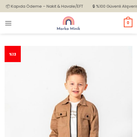
İçeriğe
 Kapıda Ödeme – Nakit & Havale/EFT
🔒 %100 Güvenli Alışveriş
atla
0
%13