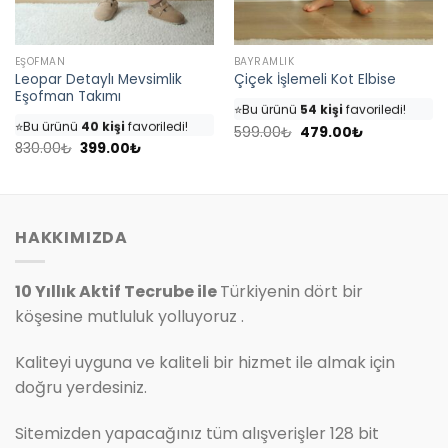
EŞOFMAN
BAYRAMLIK
Leopar Detaylı Mevsimlik
Çiçek İşlemeli Kot Elbise
👀
Şu an
46 kişi
inceliyor!
Eşofman Takımı
👀
Şu an
35 kişi
inceliyor!
⭐️
Bu ürünü
54 kişi
favoriledi!
⭐️
Bu ürünü
40 kişi
favoriledi!
Orijinal
Şu
🛒
25 kişi
sepetine ekledi!
599.00
₺
479.00
₺
fiyat:
andaki
Orijinal
Şu
🛒
18 kişi
sepetine ekledi!
830.00
₺
399.00
₺
✅
Bugün
7 adet
satıldı
599.00₺.
fiyat:
fiyat:
andaki
✅
Bugün
4 adet
satıldı
479.00₺.
830.00₺.
fiyat:
399.00₺.
HAKKIMIZDA
10 Yıllık Aktif Tecrube ile
Türkiyenin dört bir
köşesine mutluluk yolluyoruz .
Kaliteyi uyguna ve kaliteli bir hizmet ile almak için
doğru yerdesiniz.
Sitemizden yapacağınız tüm alışverişler 128 bit