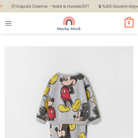
İçeriğe
📦 Kapıda Ödeme – Nakit & Havale/EFT
🔒 %100 Güvenli Alışveriş
atla
0