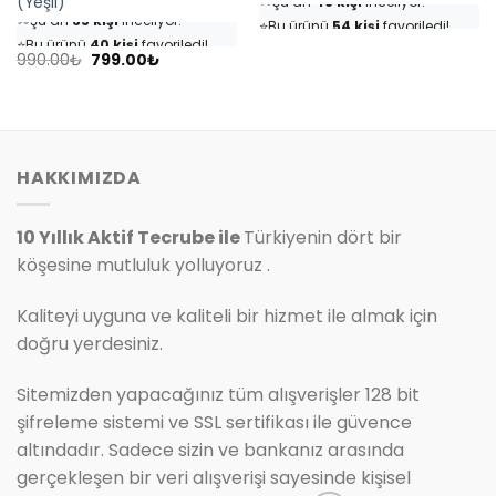
(Yeşil)
👀
Şu an
35 kişi
inceliyor!
⭐️
Bu ürünü
54 kişi
favoriledi!
⭐️
Bu ürünü
40 kişi
favoriledi!
🛒
25 kişi
sepetine ekledi!
Orijinal
Şu
🛒
18 kişi
sepetine ekledi!
990.00
₺
799.00
₺
✅
Bugün
7 adet
satıldı
fiyat:
andaki
✅
Bugün
4 adet
satıldı
990.00₺.
fiyat:
799.00₺.
HAKKIMIZDA
10 Yıllık Aktif Tecrube ile
Türkiyenin dört bir
köşesine mutluluk yolluyoruz .
Kaliteyi uyguna ve kaliteli bir hizmet ile almak için
doğru yerdesiniz.
Sitemizden yapacağınız tüm alışverişler 128 bit
şifreleme sistemi ve SSL sertifikası ile güvence
altındadır. Sadece sizin ve bankanız arasında
gerçekleşen bir veri alışverişi sayesinde kişisel