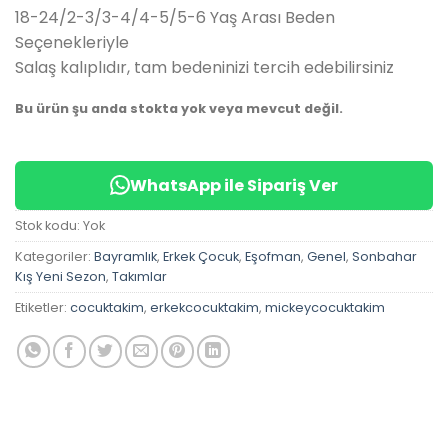
18-24/2-3/3-4/4-5/5-6 Yaş Arası Beden
Seçenekleriyle
Salaş kalıplıdır, tam bedeninizi tercih edebilirsiniz
Bu ürün şu anda stokta yok veya mevcut değil.
WhatsApp ile Sipariş Ver
Stok kodu:
Yok
Kategoriler:
Bayramlık
,
Erkek Çocuk
,
Eşofman
,
Genel
,
Sonbahar
Kış Yeni Sezon
,
Takımlar
Etiketler:
cocuktakim
,
erkekcocuktakim
,
mickeycocuktakim