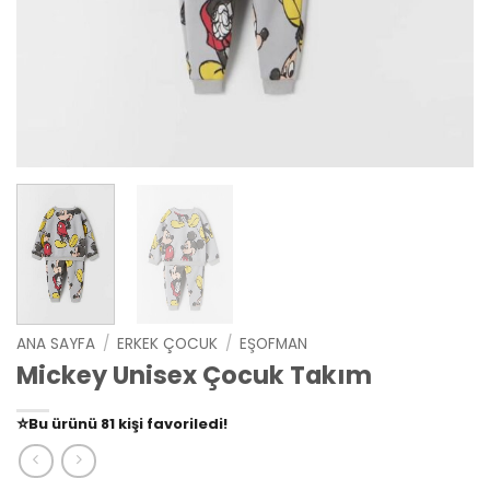
ANA SAYFA
/
ERKEK ÇOCUK
/
EŞOFMAN
Mickey Unisex Çocuk Takım
👀
Şu an
79 kişi
inceliyor!
⭐️
Bu ürünü
81 kişi
favoriledi!
🛒
39 kişi
sepetine ekledi!
✅
Bugün
14 adet
satıldı