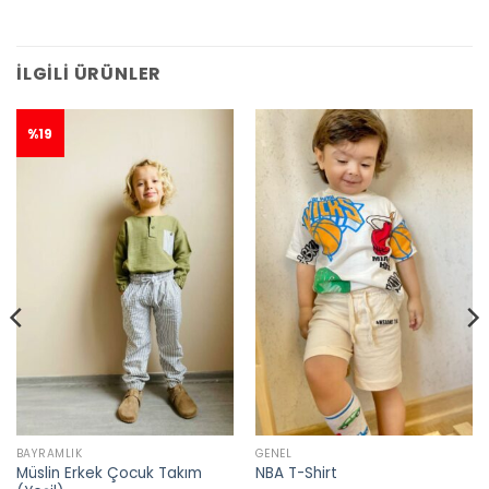
İLGILI ÜRÜNLER
%19
BAYRAMLIK
GENEL
Müslin Erkek Çocuk Takım
NBA T-Shirt
👀
Şu an
46 kişi
inceliyor!