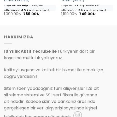
(Pudra Kahve)
Takım (Mavi)
👀
Şu an
35 kişi
inceliyor!
👀
Şu an
46 kişi
inceliyor!
⭐️
Bu ürünü
40 kişi
favoriledi!
⭐️
Bu ürünü
54 kişi
favoriledi!
Orijinal
Şu
Orijinal
Şu
🛒
18 kişi
sepetine ekledi!
🛒
25 kişi
sepetine ekledi!
1,099.00
₺
789.00
₺
1,199.00
₺
749.00
₺
fiyat:
andaki
fiyat:
andaki
✅
Bugün
4 adet
satıldı
✅
Bugün
7 adet
satıldı
1,099.00₺.
fiyat:
1,199.00₺.
fiyat:
789.00₺.
749.00₺.
HAKKIMIZDA
10 Yıllık Aktif Tecrube ile
Türkiyenin dört bir
köşesine mutluluk yolluyoruz .
Kaliteyi uyguna ve kaliteli bir hizmet ile almak için
doğru yerdesiniz.
Sitemizden yapacağınız tüm alışverişler 128 bit
şifreleme sistemi ve SSL sertifikası ile güvence
altındadır. Sadece sizin ve bankanız arasında
gerçekleşen bir veri alışverişi sayesinde kişisel
bilgileriniz her zaman güvendedir.