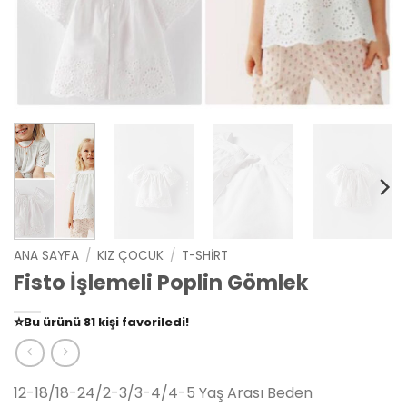
ANA SAYFA
/
KIZ ÇOCUK
/
T-SHIRT
Fisto İşlemeli Poplin Gömlek
👀
Şu an
79 kişi
inceliyor!
⭐️
Bu ürünü
81 kişi
favoriledi!
🛒
39 kişi
sepetine ekledi!
✅
Bugün
14 adet
satıldı
12-18/18-24/2-3/3-4/4-5 Yaş Arası Beden