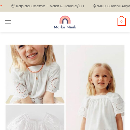
İçeriğe
📦 Kapıda Ödeme – Nakit & Havale/EFT
🔒 %100 Güvenli Alışveriş
atla
0