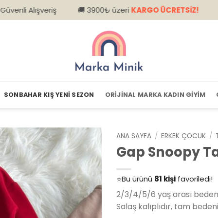
veriş
🚚 3900₺ üzeri
KARGO ÜCRETSİZ!
📦 Kapıda 
SONBAHAR KIŞ YENI SEZON
ORIJINAL MARKA KADIN GIYIM
ANA SAYFA
/
ERKEK ÇOCUK
/
Gap Snoopy Ta
👀
Şu an
79 kişi
inceliyor!
⭐️
Bu ürünü
81 kişi
favoriledi!
🛒
39 kişi
sepetine ekledi!
2/3/4/5/6 yaş arası beden
✅
Bugün
14 adet
satıldı
Salaş kalıplıdır, tam bedenin