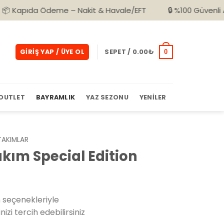
Ödeme – Nakit & Havale/EFT
🔒 %100 Güvenli Alışveriş
GIRIŞ YAP / ÜYE OL
SEPET /
0.00
₺
0
OUTLET
BAYRAMLIK
YAZ SEZONU
YENILER
TAKIMLAR
kım Special Edition
 seçenekleriyle
izi tercih edebilirsiniz