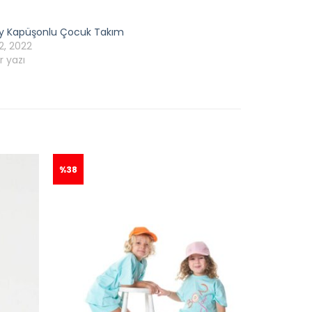
y Kapüşonlu Çocuk Takım
2, 2022
r yazı
%38