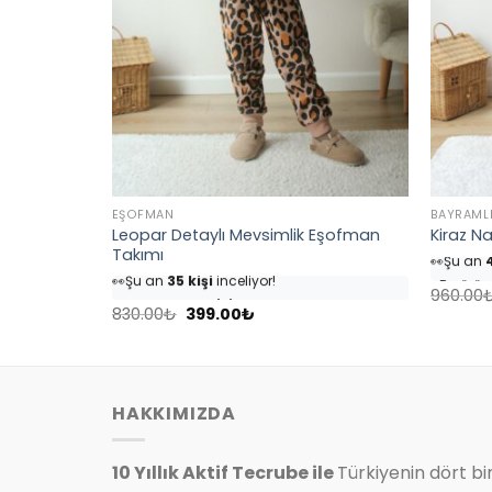
EŞOFMAN
BAYRAML
ocuk Takım
Leopar Detaylı Mevsimlik Eşofman
Kiraz Na
👀
Şu an
4
Takımı
👀
Şu an
35 kişi
inceliyor!
⭐️
Bu ürü
⭐️
Bu ürünü
40 kişi
favoriledi!
🛒
25 kişi
960.00
Orijinal
Şu
🛒
18 kişi
sepetine ekledi!
830.00
₺
399.00
₺
✅
Bugün
fiyat:
andaki
✅
Bugün
4 adet
satıldı
830.00₺.
fiyat:
.
399.00₺.
HAKKIMIZDA
10 Yıllık Aktif Tecrube ile
Türkiyenin dört bi