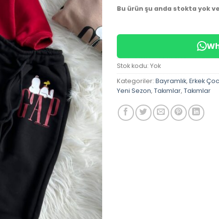
Bu ürün şu anda stokta yok v
Wh
Stok kodu:
Yok
Kategoriler:
Bayramlık
,
Erkek Ço
Yeni Sezon
,
Takımlar
,
Takımlar