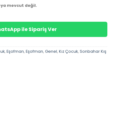
eya mevcut değil.
atsApp ile Sipariş Ver
cuk
,
Eşofman
,
Eşofman
,
Genel
,
Kız Çocuk
,
Sonbahar Kış