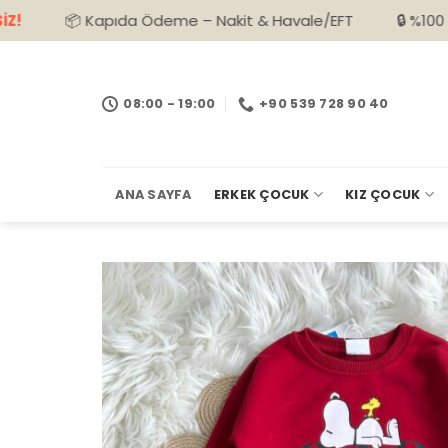
İçeriğe
 Kapıda Ödeme – Nakit & Havale/EFT
🔒 %100 Güvenli Alış
atla
08:00 - 19:00
+90 539 728 90 40
ANA SAYFA
ERKEK ÇOCUK
KIZ ÇOCUK