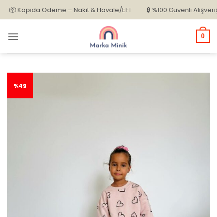
İçeriğe
 Kapıda Ödeme – Nakit & Havale/EFT
🔒 %100 Güvenli Alışveriş
atla
0
%49