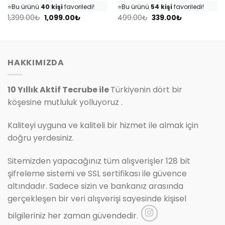
⭐️
Bu ürünü
40 kişi
favoriledi!
⭐️
Bu ürünü
54 kişi
favoriledi!
Orijinal
Şu
Orijinal
Şu
🛒
18 kişi
sepetine ekledi!
🛒
25 kişi
sepetine ekledi!
1,399.00
₺
1,099.00
₺
499.00
₺
339.00
₺
fiyat:
andaki
fiyat:
andaki
✅
Bugün
4 adet
satıldı
✅
Bugün
7 adet
satıldı
1,399.00₺.
fiyat:
499.00₺.
fiyat:
1,099.00₺.
339.00₺.
HAKKIMIZDA
10 Yıllık Aktif Tecrube ile
Türkiyenin dört bir
köşesine mutluluk yolluyoruz .
Kaliteyi uyguna ve kaliteli bir hizmet ile almak için
doğru yerdesiniz.
Sitemizden yapacağınız tüm alışverişler 128 bit
şifreleme sistemi ve SSL sertifikası ile güvence
altındadır. Sadece sizin ve bankanız arasında
gerçekleşen bir veri alışverişi sayesinde kişisel
bilgileriniz her zaman güvendedir.