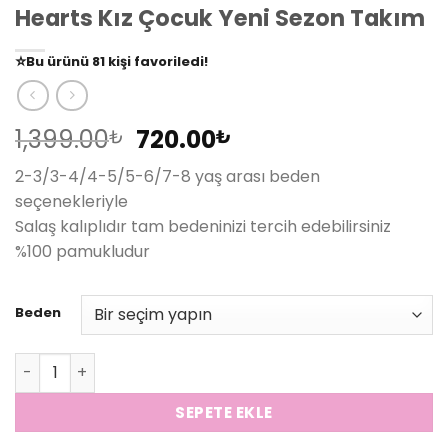
Hearts Kız Çocuk Yeni Sezon Takım
👀
Şu an
79 kişi
inceliyor!
⭐️
Bu ürünü
81 kişi
favoriledi!
🛒
39 kişi
sepetine ekledi!
✅
Bugün
14 adet
satıldı
Orijinal
Şu
1,399.00
720.00
₺
₺
fiyat:
andaki
2-3/3-4/4-5/5-6/7-8 yaş arası beden
1,399.00₺.
fiyat:
seçenekleriyle
720.00₺.
Salaş kalıplıdır tam bedeninizi tercih edebilirsiniz
%100 pamukludur
Beden
Hearts Kız Çocuk Yeni Sezon Takım adet
SEPETE EKLE