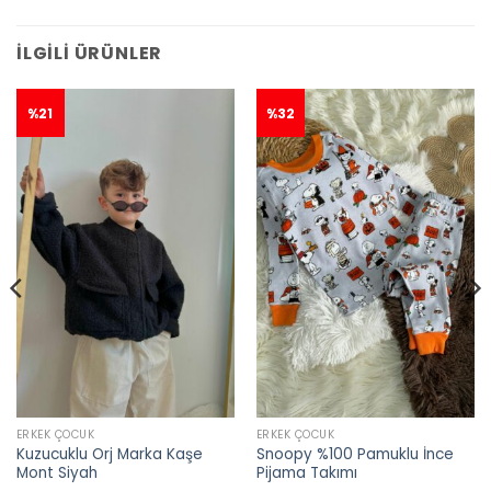
İLGILI ÜRÜNLER
%21
%32
ERKEK ÇOCUK
ERKEK ÇOCUK
Kuzucuklu Orj Marka Kaşe
Snoopy %100 Pamuklu İnce
Mont Siyah
Pijama Takımı
👀
Şu an
35 kişi
inceliyor!
👀
Şu an
46 kişi
inceliyor!