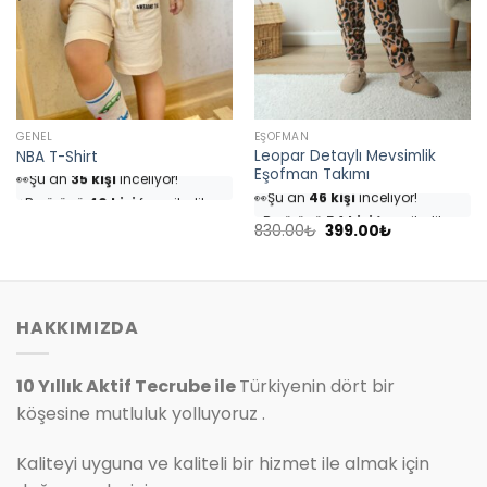
GENEL
EŞOFMAN
Leopar Detaylı Mevsimlik
NBA T-Shirt
👀
Şu an
35 kişi
inceliyor!
Eşofman Takımı
👀
Şu an
46 kişi
inceliyor!
⭐️
Bu ürünü
40 kişi
favoriledi!
⭐️
Bu ürünü
54 kişi
favoriledi!
🛒
18 kişi
sepetine ekledi!
Orijinal
Şu
🛒
25 kişi
sepetine ekledi!
830.00
₺
399.00
₺
✅
Bugün
4 adet
satıldı
fiyat:
andaki
✅
Bugün
7 adet
satıldı
830.00₺.
fiyat:
399.00₺.
HAKKIMIZDA
10 Yıllık Aktif Tecrube ile
Türkiyenin dört bir
köşesine mutluluk yolluyoruz .
Kaliteyi uyguna ve kaliteli bir hizmet ile almak için