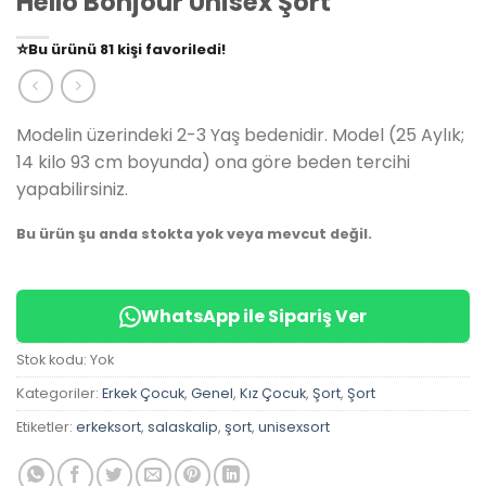
Hello Bonjour Unisex Şort
👀
Şu an
79 kişi
inceliyor!
⭐️
Bu ürünü
81 kişi
favoriledi!
🛒
39 kişi
sepetine ekledi!
✅
Bugün
14 adet
satıldı
Modelin üzerindeki 2-3 Yaş bedenidir. Model (25 Aylık;
14 kilo 93 cm boyunda) ona göre beden tercihi
yapabilirsiniz.
Bu ürün şu anda stokta yok veya mevcut değil.
WhatsApp ile Sipariş Ver
Stok kodu:
Yok
Kategoriler:
Erkek Çocuk
,
Genel
,
Kız Çocuk
,
Şort
,
Şort
Etiketler:
erkeksort
,
salaskalip
,
şort
,
unisexsort