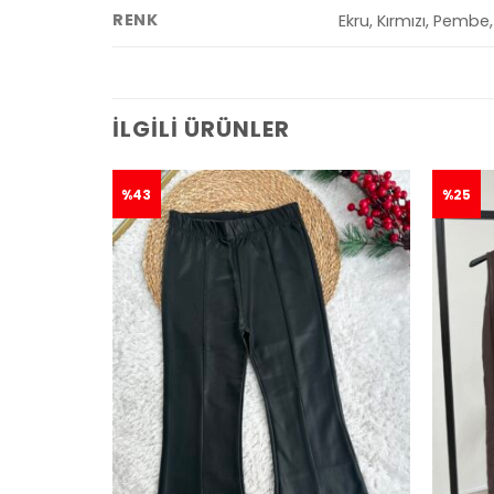
RENK
Ekru, Kırmızı, Pembe
İLGILI ÜRÜNLER
%43
%25