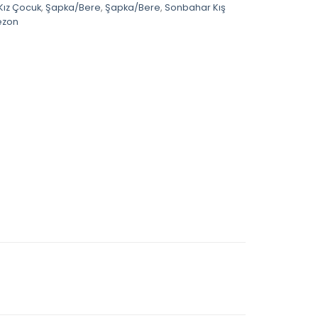
Kız Çocuk
,
Şapka/Bere
,
Şapka/Bere
,
Sonbahar Kış
ezon