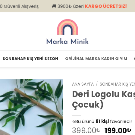
şveriş
🚚 3900₺ üzeri
KARGO ÜCRETSİZ!
📦 Kapıda
SONBAHAR KIŞ YENI SEZON
ORIJINAL MARKA KADIN GIYIM
ANA SAYFA
/
SONBAHAR KIŞ YE
Deri Logolu Ka
Çocuk)
👀
Şu an
79 kişi
inceliyor!
⭐️
Bu ürünü
81 kişi
favoriledi!
Orijinal
399.00
199.00
🛒
39 kişi
sepetine ekledi!
₺
₺