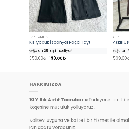
BAYRAMLIK
GENEL
Kız Çocuk İspanyol Paça Tayt
Askılı U
👀
Şu an
35 kişi
inceliyor!
👀
Şu an
4
⭐️
Bu ürünü
40 kişi
favoriledi!
⭐️
Bu ürü
Orijinal
Şu
🛒
18 kişi
sepetine ekledi!
🛒
25 kişi
350.00
₺
199.00
₺
599.00
fiyat:
andaki
✅
Bugün
4 adet
satıldı
✅
Bugün
350.00₺.
fiyat:
199.00₺.
HAKKIMIZDA
10 Yıllık Aktif Tecrube ile
Türkiyenin dört bi
köşesine mutluluk yolluyoruz .
Kaliteyi uyguna ve kaliteli bir hizmet ile alma
için doğru yerdesiniz.