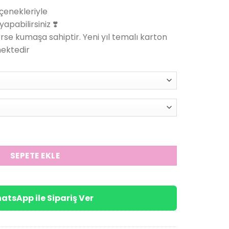
andaki
eçenekleriyle
.
iyat:
pabilirsiniz ❣️
99.00₺.
e kumaşa sahiptir. Yeni yıl temalı karton
mektedir
(Yetişkin/Çocuk) adet
SEPETE EKLE
atsApp ile Sipariş Ver