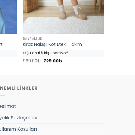
BAYRAMLIK
rt
Kiraz Nakışlı Kot Etekli Takım
👀
Şu an
68 kişi
inceliyor!
⭐️
Bu ürünü
82 kişi
favoriledi!
Orijinal
Şu
🛒
39 kişi
sepetine ekledi!
960.00
₺
729.00
₺
fiyat:
andaki
✅
Bugün
4 adet
satıldı
960.00₺.
fiyat:
729.00₺.
NEMLİ LİNKLER
eslimat
yelik Sözleşmesi
ullanım Koşulları