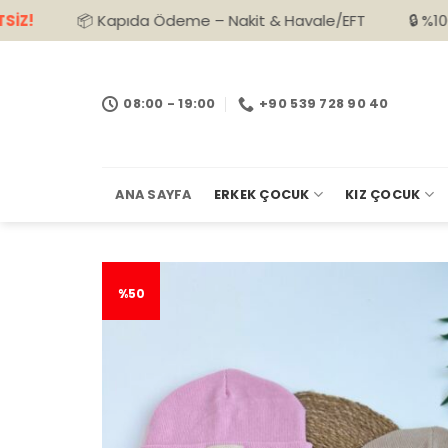
İçeriğe
 Kapıda Ödeme – Nakit & Havale/EFT
🔒 %100 Güvenli Alı
atla
08:00 - 19:00
+90 539 728 90 40
ANA SAYFA
ERKEK ÇOCUK
KIZ ÇOCUK
%50