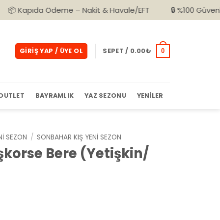
 Ödeme – Nakit & Havale/EFT
🔒 %100 Güvenli Alışveriş
GIRIŞ YAP / ÜYE OL
SEPET /
0.00
₺
0
OUTLET
BAYRAMLIK
YAZ SEZONU
YENILER
NI SEZON
/
SONBAHAR KIŞ YENI SEZON
şkorse Bere (Yetişkin/
Şu