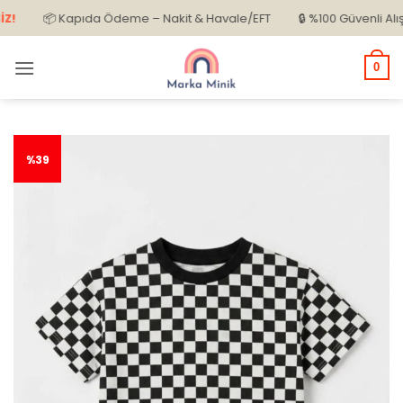
İçeriğe
📦 Kapıda Ödeme – Nakit & Havale/EFT
🔒 %100 Güvenli Alışveri
atla
0
%39