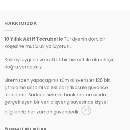
250.00₺.
HAKKIMIZDA
10 Yıllık Aktif Tecrube ile
Türkiyenin dört bir
köşesine mutluluk yolluyoruz .
Kaliteyi uyguna ve kaliteli bir hizmet ile almak için
doğru yerdesiniz.
Sitemizden yapacağınız tüm alışverişler 128 bit
şifreleme sistemi ve SSL sertifikası ile güvence
altındadır. Sadece sizin ve bankanız arasında
gerçekleşen bir veri alışverişi sayesinde kişisel
bilgileriniz her zaman güvendedir.
ÖNEMLİ BİLGİLER