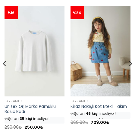
%16
%24
BAYRAMLIK
BAYRAMLIK
Unisex Orj.Marka Pamuklu
Kiraz Nakışlı Kot Etekli Takım
👀
Şu an
46 kişi
inceliyor!
Basic Badi
👀
Şu an
35 kişi
inceliyor!
⭐️
Bu ürünü
54 kişi
favoriledi!
⭐️
Bu ürünü
40 kişi
favoriledi!
Orijinal
Şu
960.00
₺
729.00
₺
🛒
25 kişi
sepetine ekledi!
fiyat:
andaki
Orijinal
Şu
299.00
₺
250.00
₺
🛒
18 kişi
sepetine ekledi!
✅
Bugün
7 adet
satıldı
960.00₺.
fiyat:
fiyat:
andaki
729.00₺.
✅
Bugün
4 adet
satıldı
299.00₺.
fiyat: