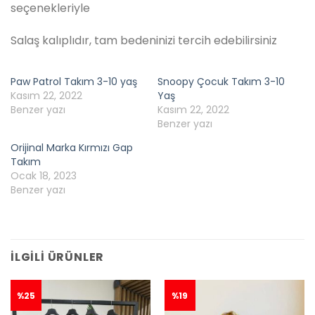
seçenekleriyle
Salaş kalıplıdır, tam bedeninizi tercih edebilirsiniz
Paw Patrol Takım 3-10 yaş
Snoopy Çocuk Takım 3-10
Kasım 22, 2022
Yaş
Benzer yazı
Kasım 22, 2022
Benzer yazı
Orijinal Marka Kırmızı Gap
Takım
Ocak 18, 2023
Benzer yazı
İLGILI ÜRÜNLER
%25
%19