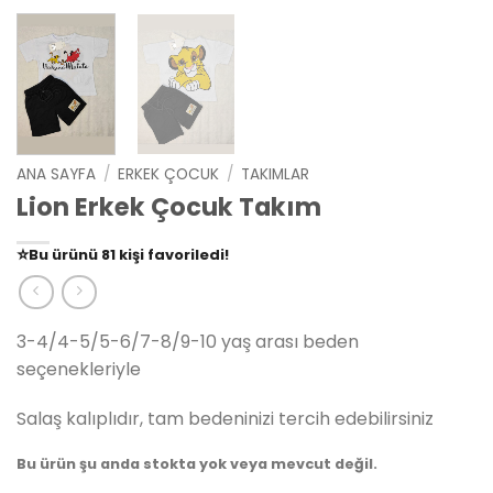
ANA SAYFA
/
ERKEK ÇOCUK
/
TAKIMLAR
Lion Erkek Çocuk Takım
👀
Şu an
79 kişi
inceliyor!
⭐️
Bu ürünü
81 kişi
favoriledi!
🛒
39 kişi
sepetine ekledi!
✅
Bugün
14 adet
satıldı
3-4/4-5/5-6/7-8/9-10 yaş arası beden
seçenekleriyle
Salaş kalıplıdır, tam bedeninizi tercih edebilirsiniz
Bu ürün şu anda stokta yok veya mevcut değil.