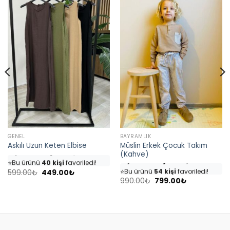
GENEL
BAYRAMLIK
Müslin Erkek Çocuk Takım
Askılı Uzun Keten Elbise
👀
Şu an
35 kişi
inceliyor!
(Kahve)
👀
Şu an
46 kişi
inceliyor!
⭐️
Bu ürünü
40 kişi
favoriledi!
⭐️
Bu ürünü
54 kişi
favoriledi!
Orijinal
Şu
🛒
18 kişi
sepetine ekledi!
599.00
₺
449.00
₺
fiyat:
andaki
Orijinal
Şu
🛒
25 kişi
sepetine ekledi!
990.00
₺
799.00
₺
✅
Bugün
4 adet
satıldı
599.00₺.
fiyat:
fiyat:
andaki
✅
Bugün
7 adet
satıldı
449.00₺.
990.00₺.
fiyat:
799.00₺.