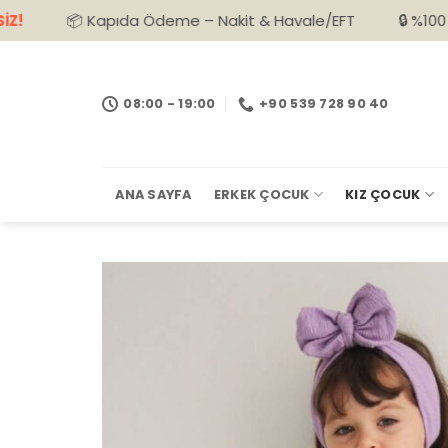
İçeriğe
 Kapıda Ödeme – Nakit & Havale/EFT
🔒 %100 Güvenli Alış
atla
08:00 - 19:00
+90 539 728 90 40
ANA SAYFA
ERKEK ÇOCUK
KIZ ÇOCUK