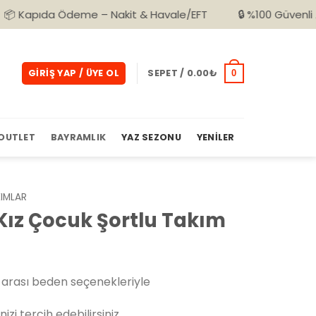
Ödeme – Nakit & Havale/EFT
🔒 %100 Güvenli Alışveriş
GIRIŞ YAP / ÜYE OL
SEPET /
0.00
₺
0
OUTLET
BAYRAMLIK
YAZ SEZONU
YENILER
IMLAR
Kız Çocuk Şortlu Takım
arası beden seçenekleriyle
izi tercih edebilirsiniz