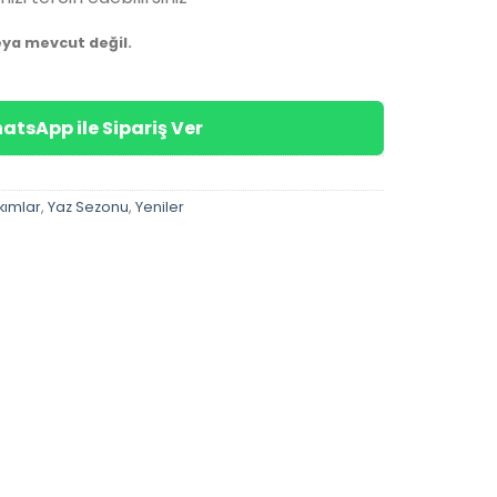
eya mevcut değil.
atsApp ile Sipariş Ver
kımlar
,
Yaz Sezonu
,
Yeniler