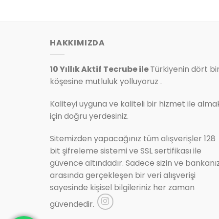
990.00₺.
fiyat:
.
799.00₺.
HAKKIMIZDA
10 Yıllık Aktif Tecrube ile
Türkiyenin dört bi
köşesine mutluluk yolluyoruz .
Kaliteyi uyguna ve kaliteli bir hizmet ile alma
için doğru yerdesiniz.
Sitemizden yapacağınız tüm alışverişler 128
bit şifreleme sistemi ve SSL sertifikası ile
güvence altındadır. Sadece sizin ve bankanı
arasında gerçekleşen bir veri alışverişi
sayesinde kişisel bilgileriniz her zaman
güvendedir.