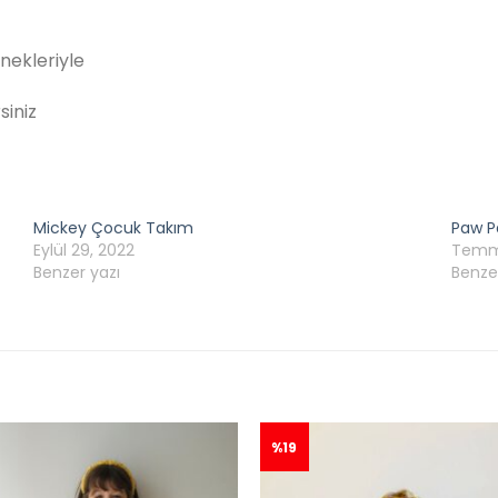
nekleriyle
siniz
Mickey Çocuk Takım
Paw P
Eylül 29, 2022
Temmu
Benzer yazı
Benze
%19