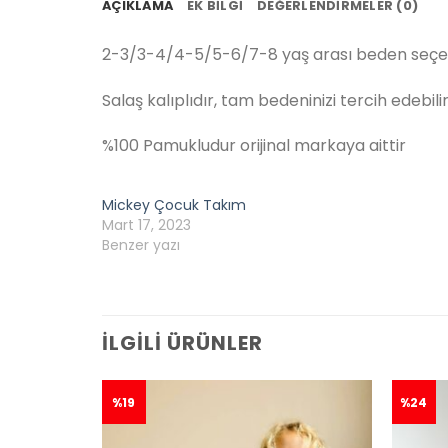
AÇIKLAMA
EK BILGI
DEĞERLENDIRMELER (0)
2-3/3-4/4-5/5-6/7-8 yaş arası beden seçe
Salaş kalıplıdır, tam bedeninizi tercih edebilir
%100 Pamukludur orijinal markaya aittir
Mickey Çocuk Takım
Mart 17, 2023
Benzer yazı
İLGILI ÜRÜNLER
%19
%24