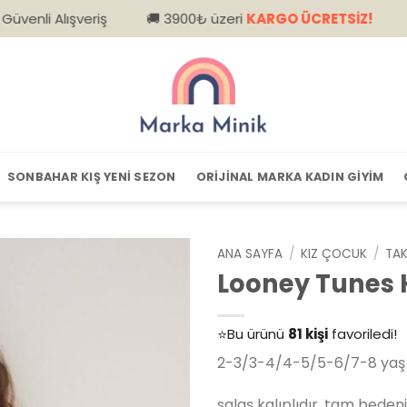
veriş
🚚 3900₺ üzeri
KARGO ÜCRETSİZ!
📦 Kapıda 
SONBAHAR KIŞ YENI SEZON
ORIJINAL MARKA KADIN GIYIM
ANA SAYFA
/
KIZ ÇOCUK
/
TAK
Looney Tunes 
👀
Şu an
79 kişi
inceliyor!
⭐️
Bu ürünü
81 kişi
favoriledi!
🛒
39 kişi
sepetine ekledi!
2-3/3-4/4-5/5-6/7-8 yaş 
✅
Bugün
14 adet
satıldı
salaş kalıplıdır, tam bedenin