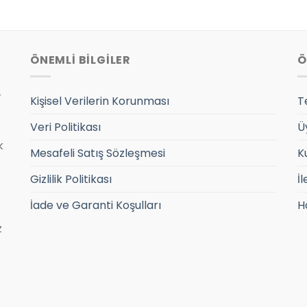
960.00₺.
fiyat:
990.00₺.
fiyat:
729.00₺.
799.00₺.
ÖNEMLİ BİLGİLER
Ö
r
Kişisel Verilerin Korunması
T
Veri Politikası
Ü
k
Mesafeli Satış Sözleşmesi
K
Gizlilik Politikası
İl
İade ve Garanti Koşulları
H
z