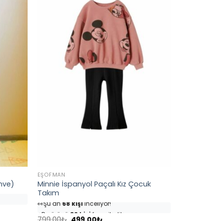
EŞOFMAN
Minnie İspanyol Paçalı Kız Çocuk
hve)
Takım
👀
Şu an
68 kişi
inceliyor!
⭐️
Bu ürünü
82 kişi
favoriledi!
Orijinal
Şu
🛒
39 kişi
sepetine ekledi!
799.00
₺
499.00
₺