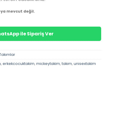
eya mevcut değil.
atsApp ile Sipariş Ver
Takımlar
m
,
erkekcocuktakim
,
mickeytakim
,
takım
,
unisextakim