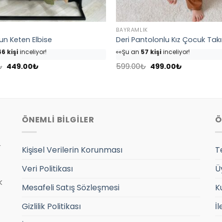
BAYRAMLIK
zun Keten Elbise
Deri Pantolonlu Kız Çocuk Tak
6 kişi
inceliyor!
👀
Şu an
57 kişi
inceliyor!
nü
54 kişi
favoriledi!
⭐️
Bu ürünü
68 kişi
favoriledi!
Orijinal
Şu
Orijinal
Şu
sepetine ekledi!
🛒
32 kişi
sepetine ekledi!
₺
449.00
₺
599.00
₺
499.00
₺
fiyat:
andaki
fiyat:
andaki
7 adet
satıldı
✅
Bugün
10 adet
satıldı
599.00₺.
fiyat:
599.00₺.
fiyat:
449.00₺.
499.00₺.
ÖNEMLİ BİLGİLER
Ö
r
Kişisel Verilerin Korunması
T
Veri Politikası
Ü
k
Mesafeli Satış Sözleşmesi
K
Gizlilik Politikası
İl