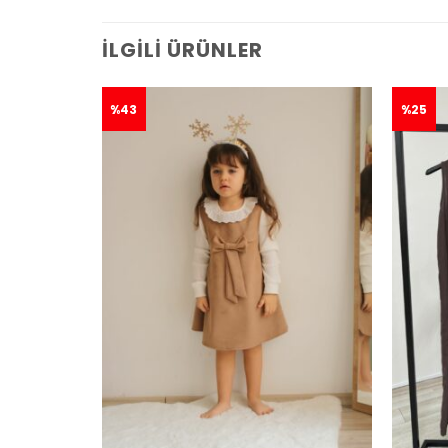
İLGILI ÜRÜNLER
%43
%25