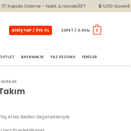
deme – Nakit & Havale/EFT
🔒 %100 Güvenli Alışveriş
GIRIŞ YAP / ÜYE OL
SEPET /
0.00
₺
0
OUTLET
BAYRAMLIK
YAZ SEZONU
YENILER
TAKIMLAR
 Takım
aş Arası Beden Seçenekleriyle
ı tercih edebilirsiniz.