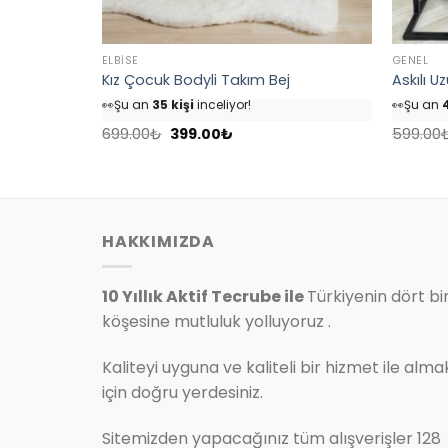
ELBISE
GENEL
ım
Kız Çocuk Bodyli Takım Bej
Askılı U
👀
Şu an
35 kişi
inceliyor!
👀
Şu an
4
⭐️
Bu ürünü
40 kişi
favoriledi!
⭐️
Bu ürü
Orijinal
Şu
🛒
18 kişi
sepetine ekledi!
🛒
25 kişi
699.00
₺
399.00
₺
599.00
fiyat:
andaki
✅
Bugün
4 adet
satıldı
✅
Bugün
699.00₺.
fiyat:
.
399.00₺.
HAKKIMIZDA
10 Yıllık Aktif Tecrube ile
Türkiyenin dört bi
köşesine mutluluk yolluyoruz .
Kaliteyi uyguna ve kaliteli bir hizmet ile alma
için doğru yerdesiniz.
Sitemizden yapacağınız tüm alışverişler 128