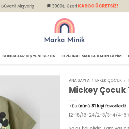
eriş
🚚 3900₺ üzeri
KARGO ÜCRETSİZ!
📦 Kapıda Ö
SONBAHAR KIŞ YENI SEZON
ORIJINAL MARKA KADIN GIYIM
ANA SAYFA
/
ERKEK ÇOCUK
/
Mickey Çocuk
👀
Şu an
79 kişi
inceliyor!
⭐️
Bu ürünü
81 kişi
favoriledi!
🛒
39 kişi
sepetine ekledi!
12-18/18-24/2-3/3-4/4-5 Y
✅
Bugün
14 adet
satıldı
Salaş kalıplıdır. Tam yaşınız