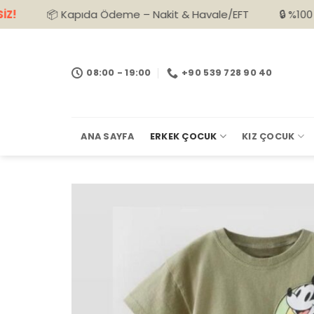
İçeriğe
Kapıda Ödeme – Nakit & Havale/EFT
🔒 %100 Güvenli Alışv
atla
08:00 - 19:00
+90 539 728 90 40
ANA SAYFA
ERKEK ÇOCUK
KIZ ÇOCUK