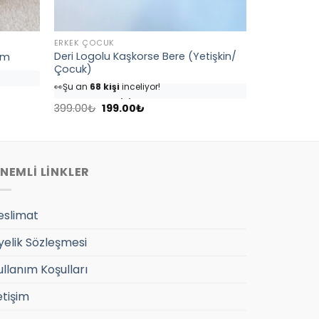
ERKEK ÇOCUK
Deri Logolu Kaşkorse Bere (Yetişkin/
ım
Çocuk)
👀
Şu an
68 kişi
inceliyor!
⭐️
Bu ürünü
82 kişi
favoriledi!
Orijinal
Şu
🛒
39 kişi
sepetine ekledi!
399.00
₺
199.00
₺
fiyat:
andaki
✅
Bugün
4 adet
satıldı
399.00₺.
fiyat:
199.00₺.
NEMLİ LİNKLER
eslimat
yelik Sözleşmesi
ullanım Koşulları
etişim