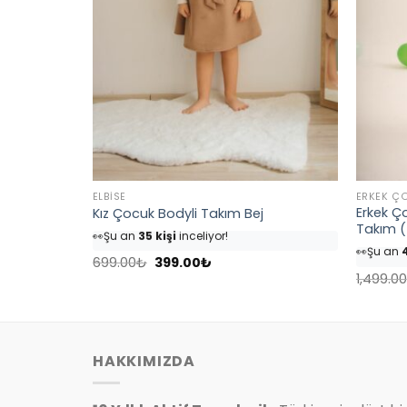
ELBISE
ERKEK Ç
(Yetişkin/
Erkek 
Kız Çocuk Bodyli Takım Bej
👀
Şu an
35 kişi
inceliyor!
Takım (
👀
Şu an
4
⭐️
Bu ürünü
40 kişi
favoriledi!
⭐️
Bu ürü
Orijinal
Şu
🛒
18 kişi
sepetine ekledi!
699.00
₺
399.00
₺
fiyat:
andaki
🛒
25 kişi
1,499.00
✅
Bugün
4 adet
satıldı
699.00₺.
fiyat:
✅
Bugün
399.00₺.
HAKKIMIZDA