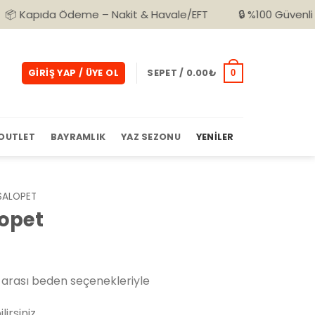
 Ödeme – Nakit & Havale/EFT
🔒 %100 Güvenli Alışveriş
GIRIŞ YAP / ÜYE OL
SEPET /
0.00
₺
0
OUTLET
BAYRAMLIK
YAZ SEZONU
YENILER
SALOPET
lopet
arası beden seçenekleriyle
irsiniz