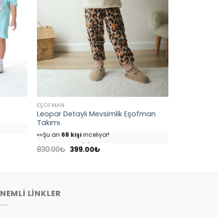
EŞOFMAN
Leopar Detaylı Mevsimlik Eşofman
Takımı
👀
Şu an
68 kişi
inceliyor!
⭐️
Bu ürünü
82 kişi
favoriledi!
Orijinal
Şu
🛒
39 kişi
sepetine ekledi!
830.00
₺
399.00
₺
fiyat:
andaki
✅
Bugün
4 adet
satıldı
830.00₺.
fiyat:
399.00₺.
NEMLİ LİNKLER