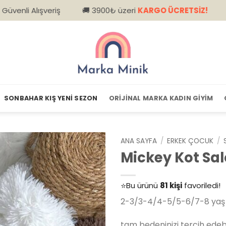
veriş
🚚 3900₺ üzeri
KARGO ÜCRETSİZ!
📦 Kapıda
SONBAHAR KIŞ YENI SEZON
ORIJINAL MARKA KADIN GIYIM
ANA SAYFA
/
ERKEK ÇOCUK
/
Mickey Kot Sa
👀
Şu an
79 kişi
inceliyor!
⭐️
Bu ürünü
81 kişi
favoriledi!
🛒
39 kişi
sepetine ekledi!
2-3/3-4/4-5/5-6/7-8 yaş 
✅
Bugün
14 adet
satıldı
tam bedeninizi tercih edebil