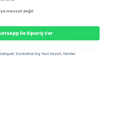
eya mevcut değil.
atsApp ile Sipariş Ver
Salopet
,
Sonbahar Kış Yeni Sezon
,
Yeniler