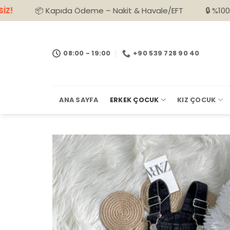
İçeriğe
 Kapıda Ödeme – Nakit & Havale/EFT
🔒 %100 Güvenli Alış
atla
08:00 - 19:00
+90 539 728 90 40
ANA SAYFA
ERKEK ÇOCUK
KIZ ÇOCUK