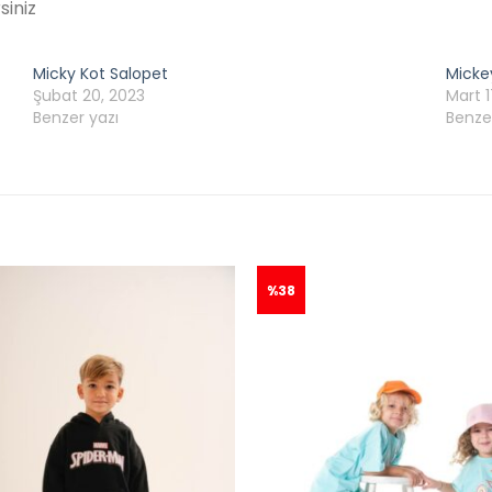
siniz
Micky Kot Salopet
Micke
Şubat 20, 2023
Mart 1
Benzer yazı
Benze
%38