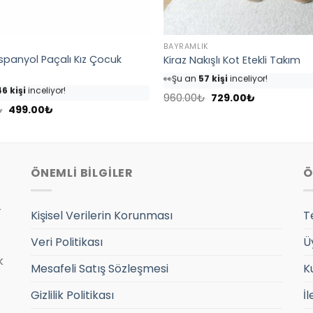
N
BAYRAMLIK
İspanyol Paçalı Kız Çocuk
Kiraz Nakışlı Kot Etekli Takım
👀
Şu an
57 kişi
inceliyor!
6 kişi
inceliyor!
⭐️
Bu ürünü
68 kişi
favoriledi!
nü
54 kişi
favoriledi!
Orijinal
Şu
🛒
32 kişi
sepetine ekledi!
960.00
₺
729.00
₺
fiyat:
andaki
Orijinal
Şu
sepetine ekledi!
₺
499.00
₺
✅
Bugün
10 adet
satıldı
960.00₺.
fiyat:
fiyat:
andaki
7 adet
satıldı
729.00₺.
799.00₺.
fiyat:
499.00₺.
ÖNEMLİ BİLGİLER
Ö
r
Kişisel Verilerin Korunması
T
Veri Politikası
Ü
k
Mesafeli Satış Sözleşmesi
K
Gizlilik Politikası
İl