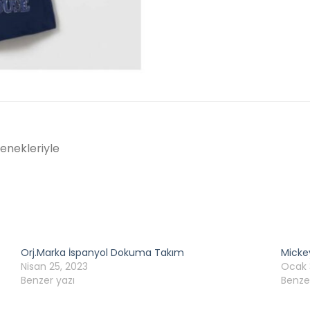
enekleriyle
Orj.Marka İspanyol Dokuma Takım
Micke
Nisan 25, 2023
Ocak 
Benzer yazı
Benze