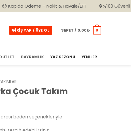
a Ödeme – Nakit & Havale/EFT
🔒 %100 Güvenli Alışveriş
GIRIŞ YAP / ÜYE OL
SEPET /
0.00
₺
0
OUTLET
BAYRAMLIK
YAZ SEZONU
YENILER
TAKIMLAR
rka Çocuk Takım
arası beden seçenekleriyle
izi tercih edebilirsiniz