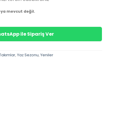
eya mevcut değil.
atsApp ile Sipariş Ver
Takımlar
,
Yaz Sezonu
,
Yeniler