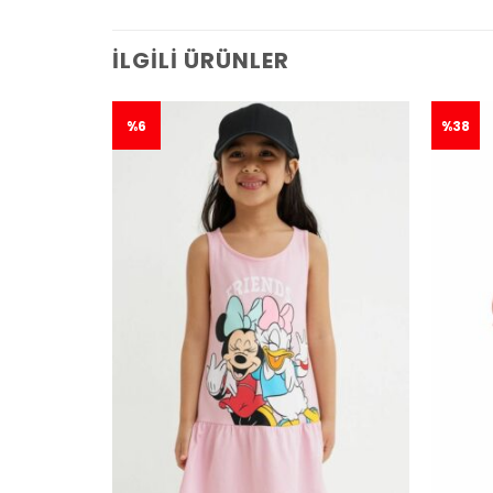
İLGILI ÜRÜNLER
%6
%38