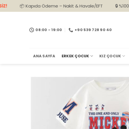
İçeriğe
📦 Kapıda Ödeme – Nakit & Havale/EFT
🔒 %100 Güvenli Al
atla
08:00 - 19:00
+90 539 728 90 40
ANA SAYFA
ERKEK ÇOCUK
KIZ ÇOCUK