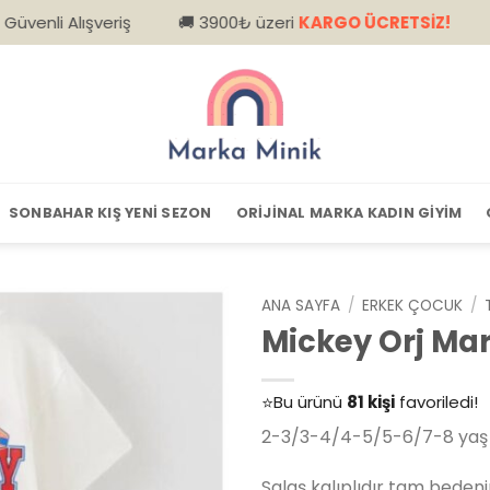
ışveriş
🚚 3900₺ üzeri
KARGO ÜCRETSİZ!
📦 Kapıd
SONBAHAR KIŞ YENI SEZON
ORIJINAL MARKA KADIN GIYIM
ANA SAYFA
/
ERKEK ÇOCUK
/
Mickey Orj Ma
👀
Şu an
79 kişi
inceliyor!
⭐️
Bu ürünü
81 kişi
favoriledi!
🛒
39 kişi
sepetine ekledi!
2-3/3-4/4-5/5-6/7-8 yaş 
✅
Bugün
14 adet
satıldı
Salaş kalıplıdır tam bedenin