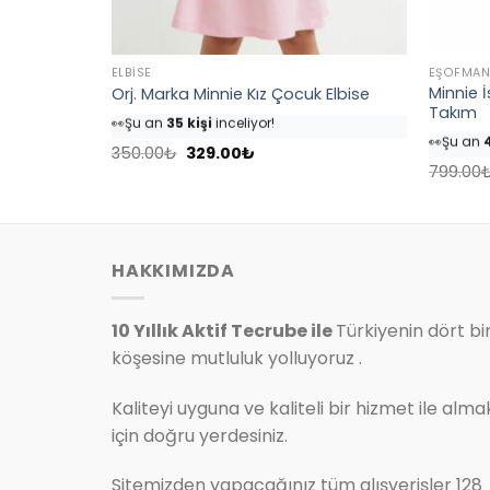
ELBISE
EŞOFMA
 Eşofman
Minnie 
Orj. Marka Minnie Kız Çocuk Elbise
👀
Şu an
35 kişi
inceliyor!
Takım
👀
Şu an
4
⭐️
Bu ürünü
40 kişi
favoriledi!
⭐️
Bu ürü
Orijinal
Şu
🛒
18 kişi
sepetine ekledi!
350.00
₺
329.00
₺
fiyat:
andaki
🛒
25 kişi
799.00
✅
Bugün
4 adet
satıldı
350.00₺.
fiyat:
✅
Bugün
329.00₺.
.
HAKKIMIZDA
10 Yıllık Aktif Tecrube ile
Türkiyenin dört bi
köşesine mutluluk yolluyoruz .
Kaliteyi uyguna ve kaliteli bir hizmet ile alma
için doğru yerdesiniz.
Sitemizden yapacağınız tüm alışverişler 128