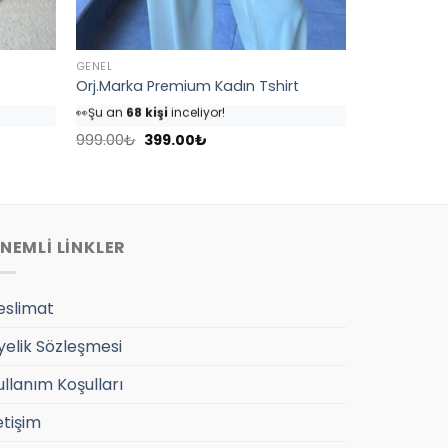
GENEL
Orj.Marka Premium Kadın Tshirt
👀
Şu an
68 kişi
inceliyor!
⭐️
Bu ürünü
82 kişi
favoriledi!
Orijinal
Şu
🛒
39 kişi
sepetine ekledi!
999.00
₺
399.00
₺
fiyat:
andaki
✅
Bugün
4 adet
satıldı
999.00₺.
fiyat:
399.00₺.
NEMLİ LİNKLER
eslimat
yelik Sözleşmesi
ullanım Koşulları
etişim