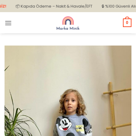
İçeriğe
📦 Kapıda Ödeme – Nakit & Havale/EFT
🔒 %100 Güvenli Alışveri
atla
0