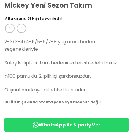
Mickey Yeni Sezon Takım
👀
Şu an
79 kişi
inceliyor!
⭐️
Bu ürünü
81 kişi
favoriledi!
🛒
39 kişi
sepetine ekledi!
✅
Bugün
14 adet
satıldı
2-3/3-4/4-5/5-6/7-8 yaş arası beden
seçenekleriyle
Salaş kalıplıdır, tam bedeninizi tercih edebilirsiniz
%100 pamuklu, 2 iplik içi şardonsuzdur.
Orijinal markaya ait etiketli üründür
Bu ürün şu anda stokta yok veya mevcut değil.
WhatsApp ile Sipariş Ver