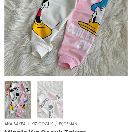
ANA SAYFA
/
KIZ ÇOCUK
/
EŞOFMAN