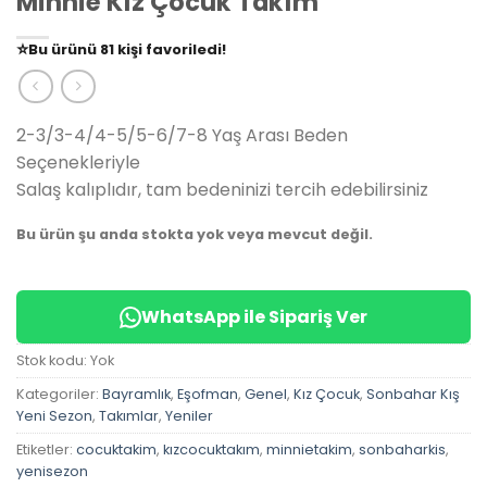
Minnie Kız Çocuk Takım
👀
Şu an
79 kişi
inceliyor!
⭐️
Bu ürünü
81 kişi
favoriledi!
🛒
39 kişi
sepetine ekledi!
✅
Bugün
14 adet
satıldı
2-3/3-4/4-5/5-6/7-8 Yaş Arası Beden
Seçenekleriyle
Salaş kalıplıdır, tam bedeninizi tercih edebilirsiniz
Bu ürün şu anda stokta yok veya mevcut değil.
WhatsApp ile Sipariş Ver
Stok kodu:
Yok
Kategoriler:
Bayramlık
,
Eşofman
,
Genel
,
Kız Çocuk
,
Sonbahar Kış
Yeni Sezon
,
Takımlar
,
Yeniler
Etiketler:
cocuktakim
,
kızcocuktakım
,
minnietakim
,
sonbaharkis
,
yenisezon