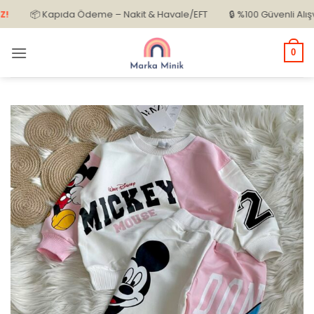
İçeriğe
📦 Kapıda Ödeme – Nakit & Havale/EFT
🔒 %100 Güvenli Alışveriş
atla
0