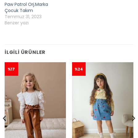
Paw Patrol Orj.Marka
Çocuk Takım
Temmuz 31, 2023
Benzer yazı
İLGILI ÜRÜNLER
%17
%24