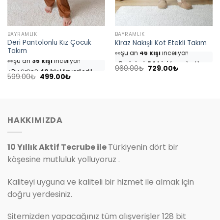
BAYRAMLIK
BAYRAMLIK
Deri Pantolonlu Kız Çocuk
Kiraz Nakışlı Kot Etekli Takım
👀
Şu an
46 kişi
inceliyor!
Takım
👀
Şu an
35 kişi
inceliyor!
⭐️
Bu ürünü
54 kişi
favoriledi!
⭐️
Bu ürünü
40 kişi
favoriledi!
Orijinal
Şu
🛒
25 kişi
sepetine ekledi!
960.00
₺
729.00
₺
fiyat:
andaki
Orijinal
Şu
🛒
18 kişi
sepetine ekledi!
599.00
₺
499.00
₺
✅
Bugün
7 adet
satıldı
960.00₺.
fiyat:
fiyat:
andaki
✅
Bugün
4 adet
satıldı
729.00₺.
599.00₺.
fiyat:
499.00₺.
HAKKIMIZDA
10 Yıllık Aktif Tecrube ile
Türkiyenin dört bir
köşesine mutluluk yolluyoruz .
Kaliteyi uyguna ve kaliteli bir hizmet ile almak için
doğru yerdesiniz.
Sitemizden yapacağınız tüm alışverişler 128 bit