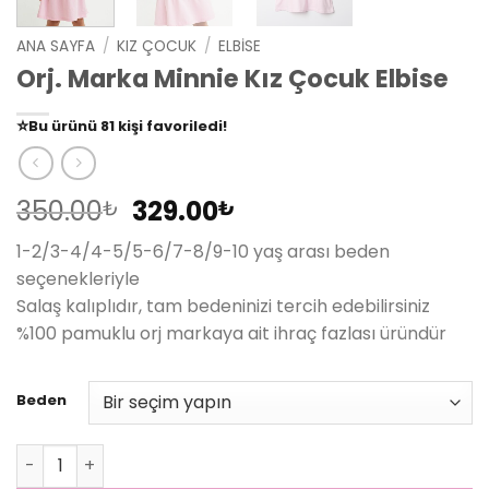
ANA SAYFA
/
KIZ ÇOCUK
/
ELBISE
Orj. Marka Minnie Kız Çocuk Elbise
👀
Şu an
79 kişi
inceliyor!
⭐️
Bu ürünü
81 kişi
favoriledi!
🛒
39 kişi
sepetine ekledi!
✅
Bugün
14 adet
satıldı
Orijinal
Şu
350.00
329.00
₺
₺
fiyat:
andaki
1-2/3-4/4-5/5-6/7-8/9-10 yaş arası beden
350.00₺.
fiyat:
seçenekleriyle
329.00₺.
Salaş kalıplıdır, tam bedeninizi tercih edebilirsiniz
%100 pamuklu orj markaya ait ihraç fazlası üründür
Beden
Orj. Marka Minnie Kız Çocuk Elbise adet