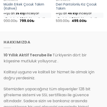
BAYRAMLIK
BAYRAMLIK
Müslin Erkek Çocuk Takım
Deri Pantolonlu Kız Çocuk
(Kahve)
Takım
👀
Şu an
35 kişi
inceliyor!
👀
Şu an
46 kişi
inceliyor!
⭐️
Bu ürünü
40 kişi
favoriledi!
⭐️
Bu ürünü
54 kişi
favoriledi!
Orijinal
Şu
Orijinal
Şu
🛒
18 kişi
sepetine ekledi!
🛒
25 kişi
sepetine ekledi!
990.00
₺
799.00
₺
599.00
₺
499.00
₺
fiyat:
andaki
fiyat:
andaki
✅
Bugün
4 adet
satıldı
✅
Bugün
7 adet
satıldı
990.00₺.
fiyat:
599.00₺.
fiyat:
799.00₺.
499.00₺.
HAKKIMIZDA
10 Yıllık Aktif Tecrube ile
Türkiyenin dört bir
köşesine mutluluk yolluyoruz .
Kaliteyi uyguna ve kaliteli bir hizmet ile almak için
doğru yerdesiniz.
Sitemizden yapacağınız tüm alışverişler 128 bit
şifreleme sistemi ve SSL sertifikası ile güvence
altındadır. Sadece sizin ve bankanız arasında
gerçekleşen bir veri alışverişi sayesinde kişisel