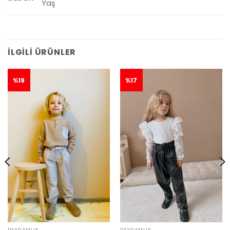
Yaş
İLGILI ÜRÜNLER
%19
%17