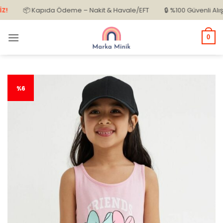
İçeriğe
📦 Kapıda Ödeme – Nakit & Havale/EFT
🔒 %100 Güvenli Alışveriş
atla
0
%6