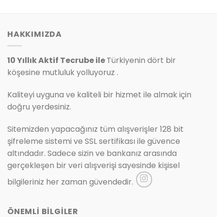
✅
Bugün
4 adet
satıldı
✅
Bugün
7 adet
satıldı
990.00₺.
fiyat:
499.00₺.
fiyat:
799.00₺.
339.00₺.
HAKKIMIZDA
10 Yıllık Aktif Tecrube ile
Türkiyenin dört bir
köşesine mutluluk yolluyoruz .
Kaliteyi uyguna ve kaliteli bir hizmet ile almak için
doğru yerdesiniz.
Sitemizden yapacağınız tüm alışverişler 128 bit
şifreleme sistemi ve SSL sertifikası ile güvence
altındadır. Sadece sizin ve bankanız arasında
gerçekleşen bir veri alışverişi sayesinde kişisel
bilgileriniz her zaman güvendedir.
ÖNEMLİ BİLGİLER