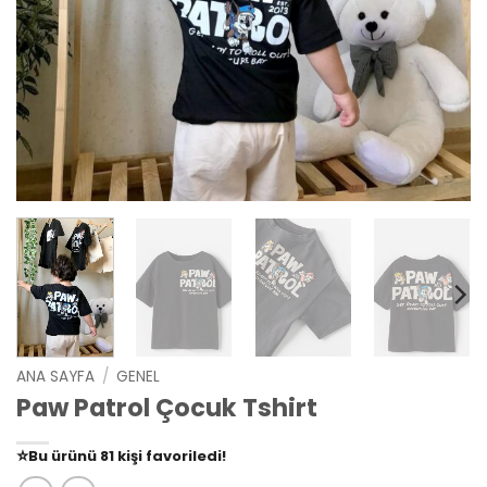
ANA SAYFA
/
GENEL
Paw Patrol Çocuk Tshirt
👀
Şu an
79 kişi
inceliyor!
⭐️
Bu ürünü
81 kişi
favoriledi!
🛒
39 kişi
sepetine ekledi!