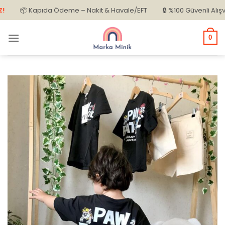
İçeriğe
📦 Kapıda Ödeme – Nakit & Havale/EFT
🔒 %100 Güvenli Alışveriş
atla
0