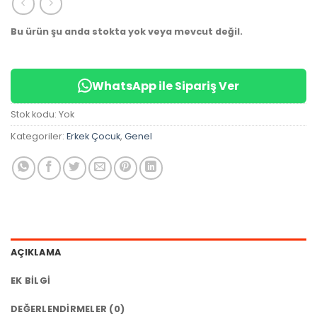
✅
Bugün
14 adet
satıldı
Bu ürün şu anda stokta yok veya mevcut değil.
WhatsApp ile Sipariş Ver
Stok kodu:
Yok
Kategoriler:
Erkek Çocuk
,
Genel
AÇIKLAMA
EK BILGI
DEĞERLENDIRMELER (0)