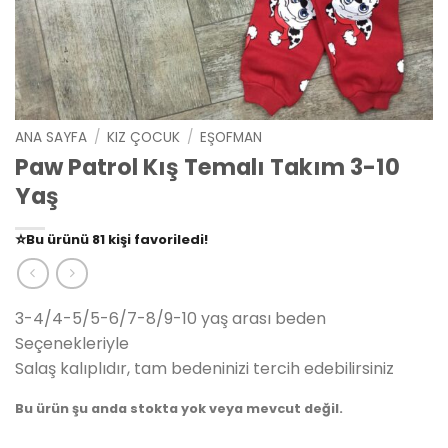
ANA SAYFA
/
KIZ ÇOCUK
/
EŞOFMAN
Paw Patrol Kış Temalı Takım 3-10
Yaş
👀
Şu an
79 kişi
inceliyor!
⭐️
Bu ürünü
81 kişi
favoriledi!
🛒
39 kişi
sepetine ekledi!
✅
Bugün
14 adet
satıldı
3-4/4-5/5-6/7-8/9-10 yaş arası beden
Seçenekleriyle
Salaş kalıplıdır, tam bedeninizi tercih edebilirsiniz
Bu ürün şu anda stokta yok veya mevcut değil.