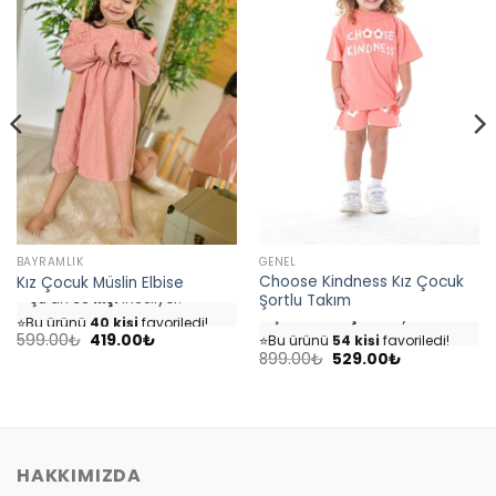
BAYRAMLIK
GENEL
Choose Kindness Kız Çocuk
Kız Çocuk Müslin Elbise
👀
Şu an
35 kişi
inceliyor!
Şortlu Takım
👀
Şu an
46 kişi
inceliyor!
⭐️
Bu ürünü
40 kişi
favoriledi!
⭐️
Bu ürünü
54 kişi
favoriledi!
Orijinal
Şu
🛒
18 kişi
sepetine ekledi!
599.00
₺
419.00
₺
fiyat:
andaki
Orijinal
Şu
🛒
25 kişi
sepetine ekledi!
899.00
₺
529.00
₺
✅
Bugün
4 adet
satıldı
599.00₺.
fiyat:
fiyat:
andaki
✅
Bugün
7 adet
satıldı
419.00₺.
899.00₺.
fiyat:
529.00₺.
HAKKIMIZDA