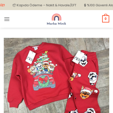
İçeriğe
📦 Kapıda Ödeme – Nakit & Havale/EFT
🔒 %100 Güvenli Alışveri
atla
0