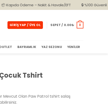
deme – Nakit & Havale/EFT
🔒 %100 Güvenli Alışveriş
GIRIŞ YAP / ÜYE OL
SEPET /
0.00
₺
0
OUTLET
BAYRAMLIK
YAZ SEZONU
YENILER
 Çocuk Tshirt
r Mevcut Olan Paw Patrol tshirt salaş
bilirsiniz.