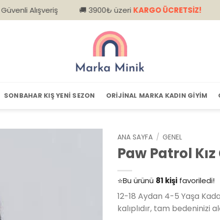
eriş
🚚 3900₺ üzeri
KARGO ÜCRETSİZ!
📦 Kapıda Ö
SONBAHAR KIŞ YENI SEZON
ORIJINAL MARKA KADIN GIYIM
ANA SAYFA
/
GENEL
Paw Patrol Kız
👀
Şu an
79 kişi
inceliyor!
⭐️
Bu ürünü
81 kişi
favoriledi!
🛒
39 kişi
sepetine ekledi!
12-18 Aydan 4-5 Yaşa Kada
✅
Bugün
14 adet
satıldı
kalıplıdır, tam bedeninizi ala