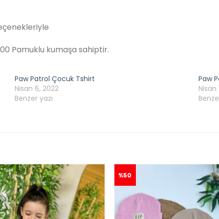
eçenekleriyle
. %100 Pamuklu kumaşa sahiptir.
Paw Patrol Çocuk Tshirt
Paw Pa
Nisan 6, 2022
Nisan 
Benzer yazı
Benze
%50