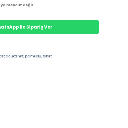
eya mevcut değil.
atsApp ile Sipariş Ver
kızçocuktshirt
,
pamuklu
,
tshirt