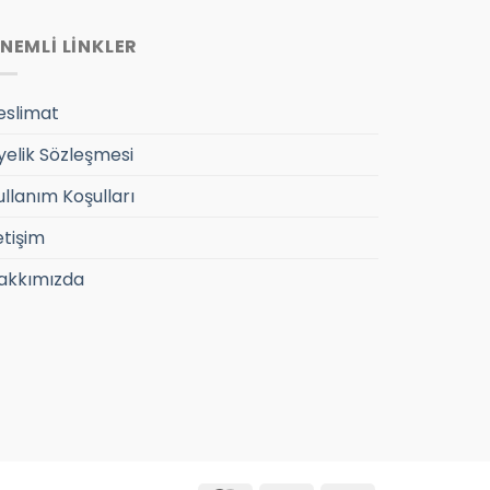
NEMLİ LİNKLER
eslimat
yelik Sözleşmesi
ullanım Koşulları
etişim
akkımızda