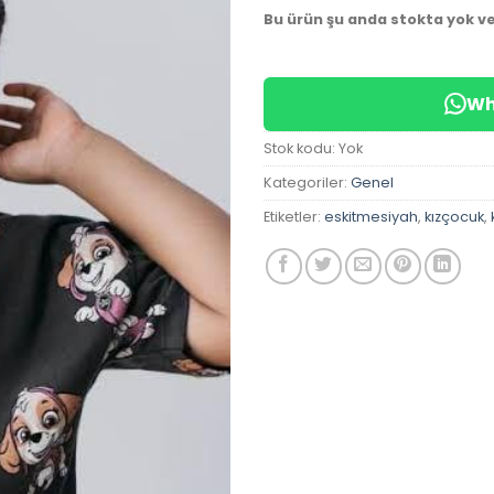
Bu ürün şu anda stokta yok v
Wh
Stok kodu:
Yok
Kategoriler:
Genel
Etiketler:
eskitmesiyah
,
kızçocuk
,