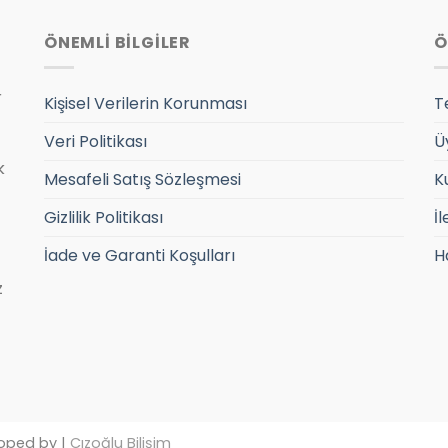
ÖNEMLİ BİLGİLER
Ö
r
Kişisel Verilerin Korunması
T
Veri Politikası
Ü
k
Mesafeli Satış Sözleşmesi
K
Gizlilik Politikası
İl
İade ve Garanti Koşulları
H
z
oped by |
Cızoğlu Bilişim