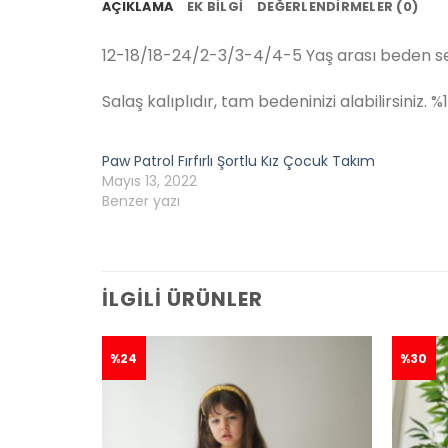
AÇIKLAMA
EK BILGI
DEĞERLENDIRMELER (0)
12-18/18-24/2-3/3-4/4-5 Yaş arası beden s
Salaş kalıplıdır, tam bedeninizi alabilirsiniz
Paw Patrol Fırfırlı Şortlu Kız Çocuk Takım
Mayıs 13, 2022
Benzer yazı
İLGILI ÜRÜNLER
%24
%30