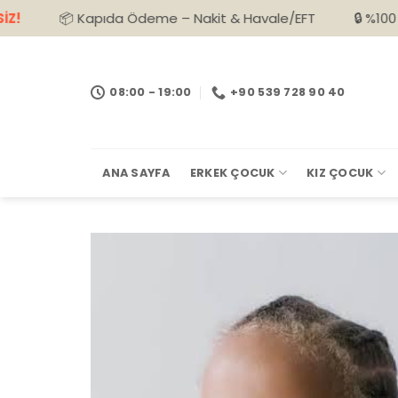
İçeriğe
Kapıda Ödeme – Nakit & Havale/EFT
🔒 %100 Güvenli Alışv
atla
08:00 - 19:00
+90 539 728 90 40
ANA SAYFA
ERKEK ÇOCUK
KIZ ÇOCUK