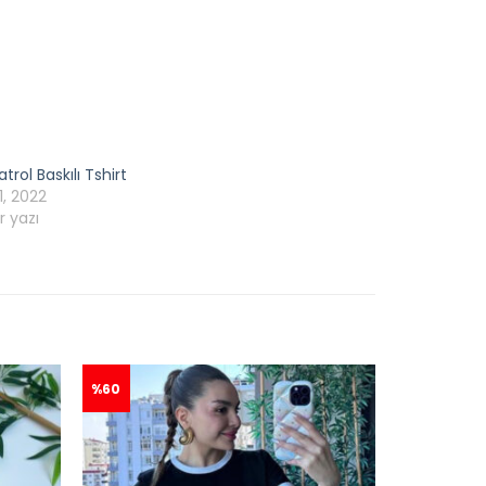
trol Baskılı Tshirt
1, 2022
r yazı
%60