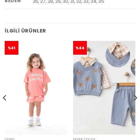
BEDEN
26, 27, 28, 29, 30, 31, 32, 33, 34, 35
İLGILI ÜRÜNLER
%41
%44
GENEL
ERKEK ÇOCUK