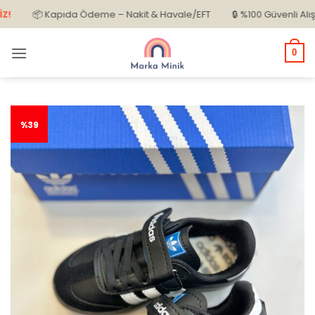
İçeriğe
📦 Kapıda Ödeme – Nakit & Havale/EFT
🔒 %100 Güvenli Alışveriş
atla
0
%39