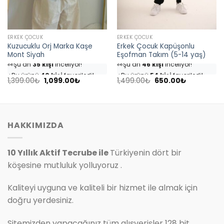
ERKEK ÇOCUK
ERKEK ÇOCUK
Kuzucuklu Orj Marka Kaşe
Erkek Çocuk Kapüşonlu
Mont Siyah
Eşofman Takım (5-14 yaş)
👀
Şu an
35 kişi
inceliyor!
👀
Şu an
46 kişi
inceliyor!
⭐️
Bu ürünü
40 kişi
favoriledi!
⭐️
Bu ürünü
54 kişi
favoriledi!
Orijinal
Şu
Orijinal
Şu
🛒
18 kişi
sepetine ekledi!
🛒
25 kişi
sepetine ekledi!
1,399.00
₺
1,099.00
₺
1,499.00
₺
650.00
₺
fiyat:
andaki
fiyat:
andaki
✅
Bugün
4 adet
satıldı
✅
Bugün
7 adet
satıldı
1,399.00₺.
fiyat:
1,499.00₺.
fiyat:
1,099.00₺.
650.00₺.
HAKKIMIZDA
10 Yıllık Aktif Tecrube ile
Türkiyenin dört bir
köşesine mutluluk yolluyoruz .
Kaliteyi uyguna ve kaliteli bir hizmet ile almak için
doğru yerdesiniz.
Sitemizden yapacağınız tüm alışverişler 128 bit