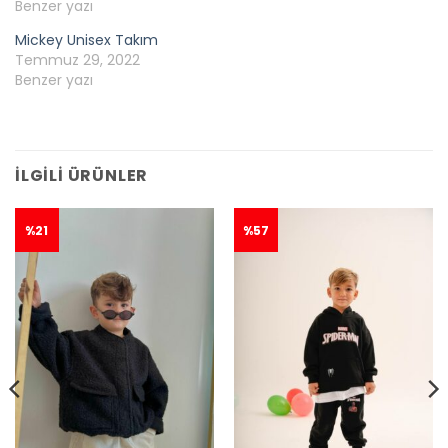
Benzer yazı
Mickey Unisex Takım
Temmuz 29, 2022
Benzer yazı
İLGILI ÜRÜNLER
%21
%57