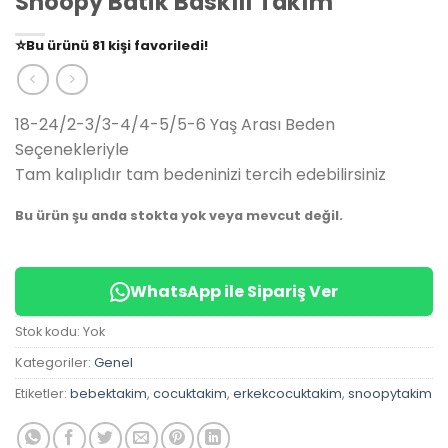
Snoopy Batik Baskılı Takım
👀
Şu an
79 kişi
inceliyor!
⭐️
Bu ürünü
81 kişi
favoriledi!
🛒
39 kişi
sepetine ekledi!
✅
Bugün
14 adet
satıldı
18-24/2-3/3-4/4-5/5-6 Yaş Arası Beden
Seçenekleriyle
Tam kalıplıdır tam bedeninizi tercih edebilirsiniz
Bu ürün şu anda stokta yok veya mevcut değil.
WhatsApp ile Sipariş Ver
Stok kodu:
Yok
Kategoriler:
Genel
Etiketler:
bebektakim
,
cocuktakim
,
erkekcocuktakim
,
snoopytakim