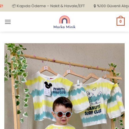
İçeriğe
📦 Kapıda Ödeme – Nakit & Havale/EFT
🔒 %100 Güvenli Alışveriş
atla
0