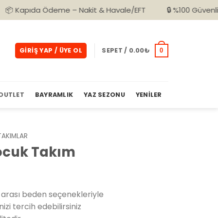
a Ödeme – Nakit & Havale/EFT
🔒 %100 Güvenli Alışveriş
GIRIŞ YAP / ÜYE OL
SEPET /
0.00
₺
0
OUTLET
BAYRAMLIK
YAZ SEZONU
YENILER
TAKIMLAR
Çocuk Takım
arası beden seçenekleriyle
izi tercih edebilirsiniz