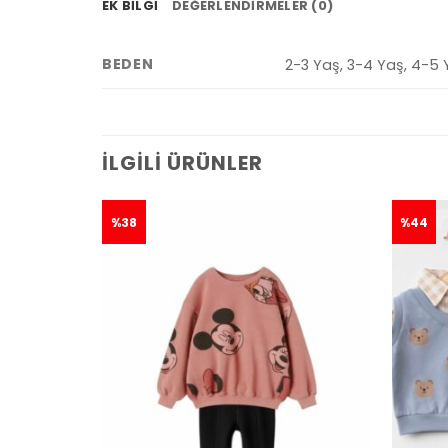
EK BILGI
DEĞERLENDIRMELER (0)
BEDEN
2-3 Yaş, 3-4 Yaş, 4-5 
İLGILI ÜRÜNLER
%38
%44