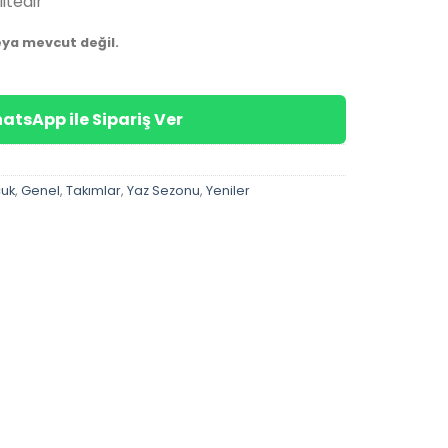
itedir
eya mevcut değil.
atsApp ile Sipariş Ver
cuk
,
Genel
,
Takımlar
,
Yaz Sezonu
,
Yeniler