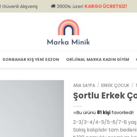
lışveriş
🚚 3900₺ üzeri
KARGO ÜCRETSİZ!
📦 Kapıd
SONBAHAR KIŞ YENI SEZON
ORIJINAL MARKA KADIN GIYIM
ANA SAYFA
/
ERKEK ÇOCUK
/
Şortlu Erkek 
👀
Şu an
79 kişi
inceliyor!
⭐️
Bu ürünü
81 kişi
favoriledi!
🛒
39 kişi
sepetine ekledi!
2-3/3-4/4-5/5-6/7-8 yaş 
✅
Bugün
14 adet
satıldı
Salaş kalıplıdır tam bedenin