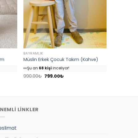
BAYRAMLIK
ım
Müslin Erkek Çocuk Takım (Kahve)
👀
Şu an
68 kişi
inceliyor!
⭐️
Bu ürünü
82 kişi
favoriledi!
Orijinal
Şu
🛒
39 kişi
sepetine ekledi!
990.00
₺
799.00
₺
fiyat:
andaki
✅
Bugün
4 adet
satıldı
990.00₺.
fiyat:
799.00₺.
NEMLİ LİNKLER
eslimat