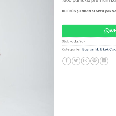
%100 pamuklu premium kal
Bu ürün şu anda stokta yok v
Wh
Stok kodu:
Yok
Kategoriler:
Bayramlık
,
Erkek Ço