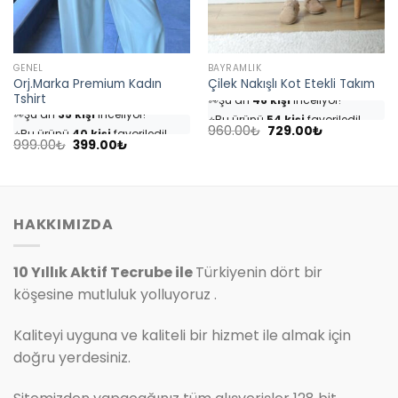
GENEL
BAYRAMLIK
Orj.Marka Premium Kadın
Çilek Nakışlı Kot Etekli Takım
👀
Şu an
46 kişi
inceliyor!
Tshirt
👀
Şu an
35 kişi
inceliyor!
⭐️
Bu ürünü
54 kişi
favoriledi!
⭐️
Bu ürünü
40 kişi
favoriledi!
Orijinal
Şu
🛒
25 kişi
sepetine ekledi!
960.00
₺
729.00
₺
fiyat:
andaki
Orijinal
Şu
🛒
18 kişi
sepetine ekledi!
999.00
₺
399.00
₺
✅
Bugün
7 adet
satıldı
960.00₺.
fiyat:
fiyat:
andaki
✅
Bugün
4 adet
satıldı
729.00₺.
999.00₺.
fiyat:
399.00₺.
HAKKIMIZDA
10 Yıllık Aktif Tecrube ile
Türkiyenin dört bir
köşesine mutluluk yolluyoruz .
Kaliteyi uyguna ve kaliteli bir hizmet ile almak için
doğru yerdesiniz.