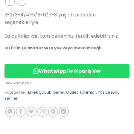
✅
Bugün
14 adet
satıldı
2-3/3-4/4-5/5-6/7-8 yaş arası beden
seçenekleriyle
Salaş kalıplıdır, tam bedeninizi tercih edebilirsiniz
Bu ürün şu anda stokta yok veya mevcut değil.
WhatsApp ile Sipariş Ver
Stok kodu:
Yok
Kategoriler:
Erkek Çocuk
,
Genel
,
Outlet
,
Takımlar
,
Yaz Sezonu
,
Yeniler