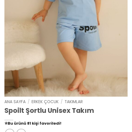
ANA SAYFA
/
ERKEK ÇOCUK
/
TAKIMLAR
Spoilt Şortlu Unisex Takım
👀
Şu an
79 kişi
inceliyor!
⭐️
Bu ürünü
81 kişi
favoriledi!
🛒
39 kişi
sepetine ekledi!