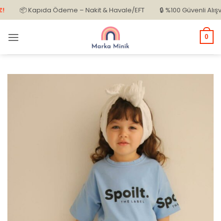
İçeriğe
📦 Kapıda Ödeme – Nakit & Havale/EFT
🔒 %100 Güvenli Alışveriş
atla
0