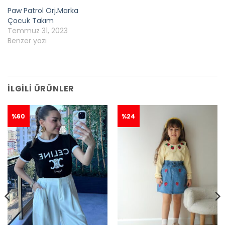
Paw Patrol Orj.Marka
Çocuk Takım
Temmuz 31, 2023
Benzer yazı
İLGILI ÜRÜNLER
%60
%24