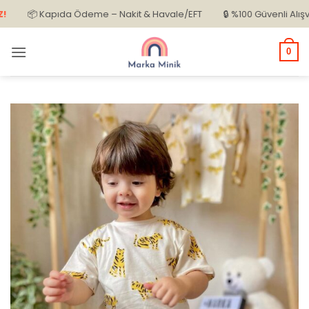
İçeriğe
📦 Kapıda Ödeme – Nakit & Havale/EFT
🔒 %100 Güvenli Alışveriş
atla
0