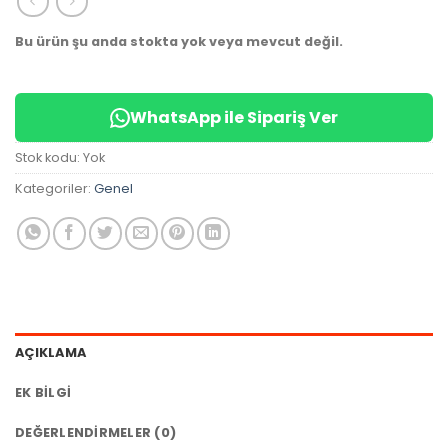
✅
Bugün
14 adet
satıldı
Bu ürün şu anda stokta yok veya mevcut değil.
WhatsApp ile Sipariş Ver
Stok kodu:
Yok
Kategoriler:
Genel
AÇIKLAMA
EK BILGI
DEĞERLENDIRMELER (0)