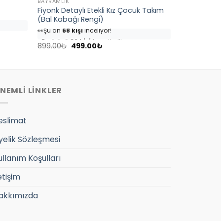
BAYRAMLIK
Fiyonk Detaylı Etekli Kız Çocuk Takım
(Bal Kabağı Rengi)
👀
Şu an
68 kişi
inceliyor!
⭐️
Bu ürünü
82 kişi
favoriledi!
Orijinal
Şu
🛒
39 kişi
sepetine ekledi!
899.00
₺
499.00
₺
fiyat:
andaki
✅
Bugün
4 adet
satıldı
899.00₺.
fiyat:
499.00₺.
NEMLİ LİNKLER
eslimat
yelik Sözleşmesi
ullanım Koşulları
etişim
akkımızda