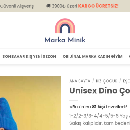
eriş
🚚 3900₺ üzeri
KARGO ÜCRETSİZ!
📦 Kapıda Ö
SONBAHAR KIŞ YENI SEZON
ORIJINAL MARKA KADIN GIYIM
ANA SAYFA
/
KIZ ÇOCUK
/
EŞ
Unisex Dino Ç
👀
Şu an
79 kişi
inceliyor!
⭐️
Bu ürünü
81 kişi
favoriledi!
🛒
39 kişi
sepetine ekledi!
1-2/2-3/3-4/4-5/5-6 Yaş A
✅
Bugün
14 adet
satıldı
Salaş kalıplıdır, tam bedenin