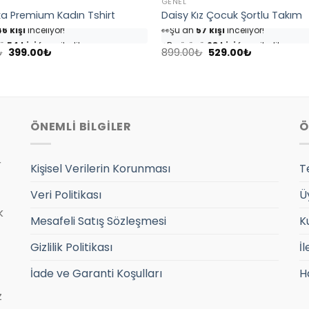
GENEL
ka Premium Kadın Tshirt
Daisy Kız Çocuk Şortlu Takım
6 kişi
inceliyor!
👀
Şu an
57 kişi
inceliyor!
nü
54 kişi
favoriledi!
⭐️
Bu ürünü
68 kişi
favoriledi!
Orijinal
Şu
Orijinal
Şu
sepetine ekledi!
🛒
32 kişi
sepetine ekledi!
₺
399.00
₺
899.00
₺
529.00
₺
fiyat:
andaki
fiyat:
andaki
7 adet
satıldı
✅
Bugün
10 adet
satıldı
999.00₺.
fiyat:
899.00₺.
fiyat:
399.00₺.
529.00₺.
ÖNEMLİ BİLGİLER
Ö
r
Kişisel Verilerin Korunması
T
Veri Politikası
Ü
k
Mesafeli Satış Sözleşmesi
K
Gizlilik Politikası
İl
İade ve Garanti Koşulları
H
z