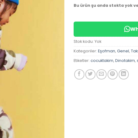
Bu ürün şu anda stokta yok v
Wh
Stok kodu:
Yok
Kategoriler:
Eşofman
,
Genel
,
Tak
Etiketler:
cocuktakim
,
Dinotakim
,