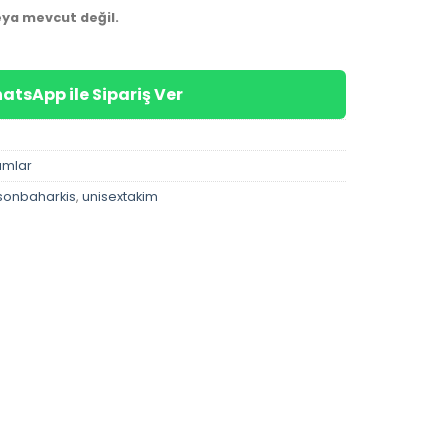
eya mevcut değil.
atsApp ile Sipariş Ver
ımlar
sonbaharkis
,
unisextakim