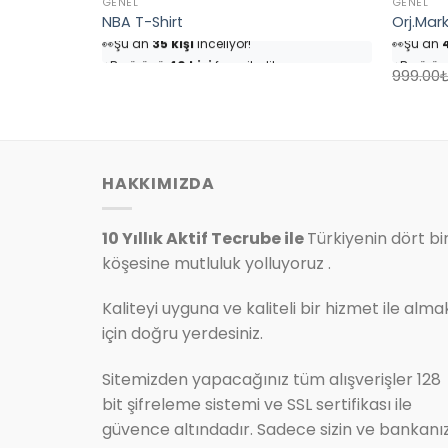
GENEL
GENEL
k Şortlu
NBA T-Shirt
Orj.Mar
👀
Şu an
35 kişi
inceliyor!
👀
Şu an
4
⭐️
Bu ürünü
40 kişi
favoriledi!
⭐️
Bu ürü
🛒
18 kişi
sepetine ekledi!
🛒
25 kişi
999.00
✅
Bugün
4 adet
satıldı
✅
Bugün
.
HAKKIMIZDA
10 Yıllık Aktif Tecrube ile
Türkiyenin dört bi
köşesine mutluluk yolluyoruz .
Kaliteyi uyguna ve kaliteli bir hizmet ile alma
için doğru yerdesiniz.
Sitemizden yapacağınız tüm alışverişler 128
bit şifreleme sistemi ve SSL sertifikası ile
güvence altındadır. Sadece sizin ve bankanı