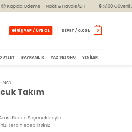
deme – Nakit & Havale/EFT
🔒 %100 Güvenli Alışveriş
GIRIŞ YAP / ÜYE OL
SEPET /
0.00
₺
0
OUTLET
BAYRAMLIK
YAZ SEZONU
YENILER
OFMAN
ocuk Takım
rası Beden Seçenekleriyle
izi tercih edebilirsiniz