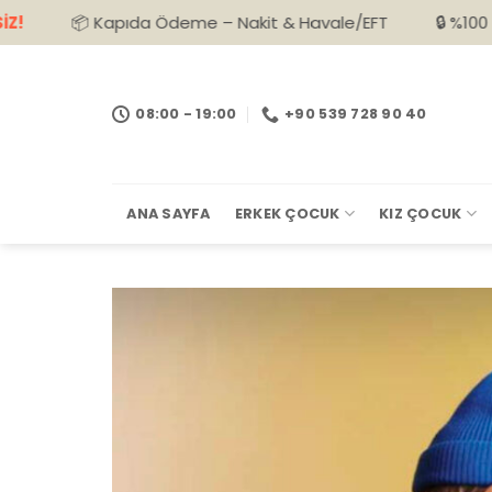
İçeriğe
Kapıda Ödeme – Nakit & Havale/EFT
🔒 %100 Güvenli Alışv
atla
08:00 - 19:00
+90 539 728 90 40
ANA SAYFA
ERKEK ÇOCUK
KIZ ÇOCUK