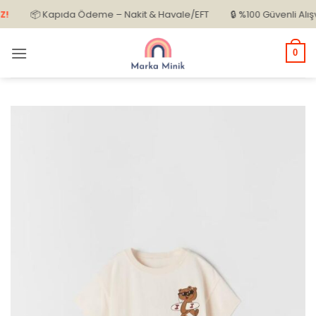
İçeriğe
📦 Kapıda Ödeme – Nakit & Havale/EFT
🔒 %100 Güvenli Alışveriş
atla
0