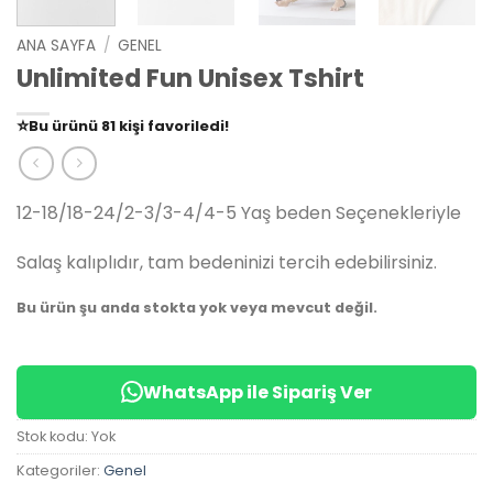
ANA SAYFA
/
GENEL
Unlimited Fun Unisex Tshirt
👀
Şu an
79 kişi
inceliyor!
⭐️
Bu ürünü
81 kişi
favoriledi!
🛒
39 kişi
sepetine ekledi!
✅
Bugün
14 adet
satıldı
12-18/18-24/2-3/3-4/4-5 Yaş beden Seçenekleriyle
Salaş kalıplıdır, tam bedeninizi tercih edebilirsiniz.
Bu ürün şu anda stokta yok veya mevcut değil.
WhatsApp ile Sipariş Ver
Stok kodu:
Yok
Kategoriler:
Genel