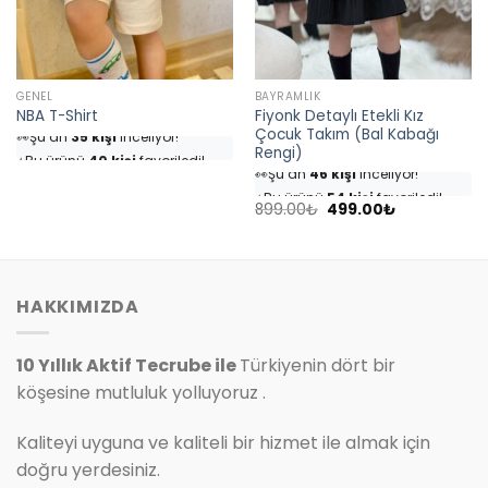
GENEL
BAYRAMLIK
Fiyonk Detaylı Etekli Kız
NBA T-Shirt
👀
Şu an
35 kişi
inceliyor!
Çocuk Takım (Bal Kabağı
⭐️
Bu ürünü
40 kişi
favoriledi!
Rengi)
👀
Şu an
46 kişi
inceliyor!
🛒
18 kişi
sepetine ekledi!
⭐️
Bu ürünü
54 kişi
favoriledi!
✅
Bugün
4 adet
satıldı
Orijinal
Şu
🛒
25 kişi
sepetine ekledi!
899.00
₺
499.00
₺
fiyat:
andaki
✅
Bugün
7 adet
satıldı
899.00₺.
fiyat:
499.00₺.
HAKKIMIZDA
10 Yıllık Aktif Tecrube ile
Türkiyenin dört bir
köşesine mutluluk yolluyoruz .
Kaliteyi uyguna ve kaliteli bir hizmet ile almak için
doğru yerdesiniz.