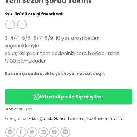
Yeni Sezon Şortlu Takım
👀
Şu an
79 kişi
inceliyor!
⭐️
Bu ürünü
81 kişi
favoriledi!
🛒
39 kişi
sepetine ekledi!
✅
Bugün
14 adet
satıldı
3-4/4-5/5-6/7-8/9-10 yaş arası beden
seçenekleriyle
Salaş kalıplıdır tam bedeninizi tercih edebilirsiniz
%100 pamukludur
Bu ürün şu anda stokta yok veya mevcut değil.
WhatsApp ile Sipariş Ver
Stok kodu:
Yok
Kategoriler:
Erkek Çocuk
,
Genel
,
Takımlar
,
Yaz Sezonu
,
Yeniler