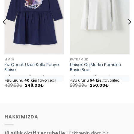
ELBISE
BAYRAMLIK
Kız Çocuk Uzun Kollu Penye
Unisex Orj.Marka Pamuklu
Elbise
Basic Badi
👀
Şu an
35 kişi
inceliyor!
👀
Şu an
46 kişi
inceliyor!
⭐️
Bu ürünü
40 kişi
favoriledi!
⭐️
Bu ürünü
54 kişi
favoriledi!
Orijinal
Şu
Orijinal
Şu
🛒
18 kişi
sepetine ekledi!
🛒
25 kişi
sepetine ekledi!
499.00
₺
249.00
₺
299.00
₺
250.00
₺
fiyat:
andaki
fiyat:
andaki
✅
Bugün
4 adet
satıldı
✅
Bugün
7 adet
satıldı
499.00₺.
fiyat:
299.00₺.
fiyat:
249.00₺.
250.00₺.
HAKKIMIZDA
10 Yıllık Aktif Tecrube ile
Türkiyenin dört bir