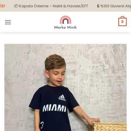
İçeriğe
📦 Kapıda Ödeme – Nakit & Havale/EFT
🔒 %100 Güvenli Alışveriş
atla
0