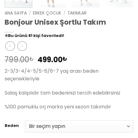
ANA SAYFA
/
ERKEK ÇOCUK
/
TAKIMLAR
Bonjour Unisex Şortlu Takım
👀
Şu an
79 kişi
inceliyor!
⭐️
Bu ürünü
81 kişi
favoriledi!
🛒
39 kişi
sepetine ekledi!
✅
Bugün
14 adet
satıldı
Orijinal
Şu
799.00
499.00
₺
₺
fiyat:
andaki
2-3/3-4/4-5/5-6/6-7 yaş arası beden
799.00₺.
fiyat:
seçenekleriyle
499.00₺.
Salaş kalıplıdır tam bedeninizi tercih edebilirsiniz
%100 pamuklu orj marka yeni sezon takımdır
Beden