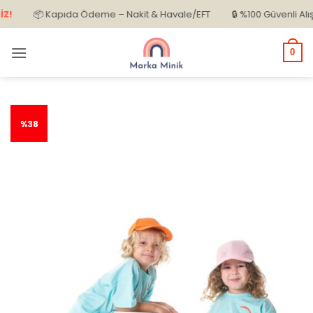
İçeriğe
📦 Kapıda Ödeme – Nakit & Havale/EFT
🔒 %100 Güvenli Alışveri
atla
0
%38