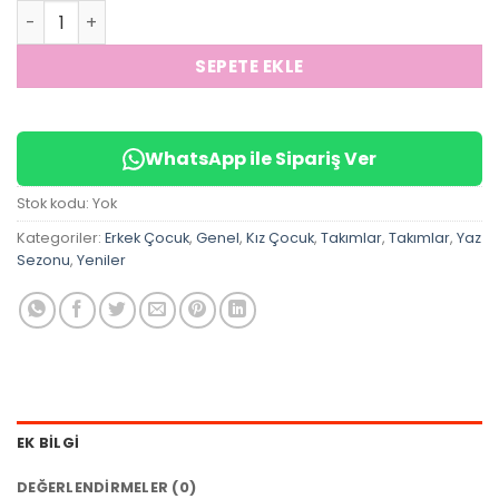
Bonjour Unisex Şortlu Takım adet
SEPETE EKLE
WhatsApp ile Sipariş Ver
Stok kodu:
Yok
Kategoriler:
Erkek Çocuk
,
Genel
,
Kız Çocuk
,
Takımlar
,
Takımlar
,
Yaz
Sezonu
,
Yeniler
EK BILGI
DEĞERLENDIRMELER (0)