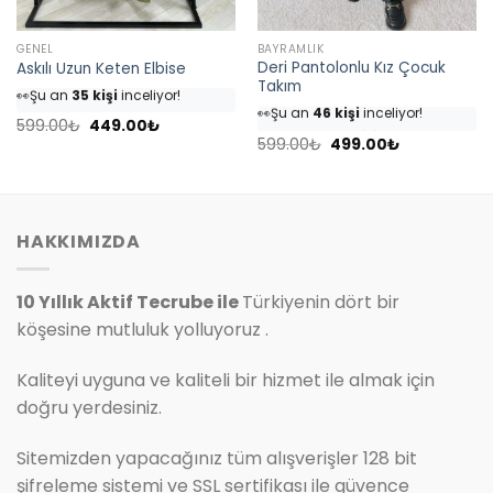
GENEL
BAYRAMLIK
Deri Pantolonlu Kız Çocuk
Askılı Uzun Keten Elbise
👀
Şu an
35 kişi
inceliyor!
Takım
👀
Şu an
46 kişi
inceliyor!
⭐️
Bu ürünü
40 kişi
favoriledi!
⭐️
Bu ürünü
54 kişi
favoriledi!
Orijinal
Şu
599.00
₺
449.00
₺
🛒
18 kişi
sepetine ekledi!
fiyat:
andaki
Orijinal
Şu
599.00
₺
499.00
₺
🛒
25 kişi
sepetine ekledi!
✅
Bugün
4 adet
satıldı
599.00₺.
fiyat:
fiyat:
andaki
449.00₺.
✅
Bugün
7 adet
satıldı
599.00₺.
fiyat:
499.00₺.
HAKKIMIZDA
10 Yıllık Aktif Tecrube ile
Türkiyenin dört bir
köşesine mutluluk yolluyoruz .
Kaliteyi uyguna ve kaliteli bir hizmet ile almak için
doğru yerdesiniz.
Sitemizden yapacağınız tüm alışverişler 128 bit
şifreleme sistemi ve SSL sertifikası ile güvence