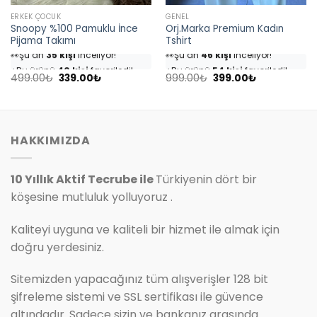
ERKEK ÇOCUK
GENEL
Snoopy %100 Pamuklu İnce
Orj.Marka Premium Kadın
Pijama Takımı
Tshirt
👀
Şu an
35 kişi
inceliyor!
👀
Şu an
46 kişi
inceliyor!
⭐️
Bu ürünü
40 kişi
favoriledi!
⭐️
Bu ürünü
54 kişi
favoriledi!
Orijinal
Şu
Orijinal
Şu
🛒
18 kişi
sepetine ekledi!
🛒
25 kişi
sepetine ekledi!
499.00
₺
339.00
₺
999.00
₺
399.00
₺
fiyat:
andaki
fiyat:
andaki
✅
Bugün
4 adet
satıldı
✅
Bugün
7 adet
satıldı
499.00₺.
fiyat:
999.00₺.
fiyat:
339.00₺.
399.00₺.
HAKKIMIZDA
10 Yıllık Aktif Tecrube ile
Türkiyenin dört bir
köşesine mutluluk yolluyoruz .
Kaliteyi uyguna ve kaliteli bir hizmet ile almak için
doğru yerdesiniz.
Sitemizden yapacağınız tüm alışverişler 128 bit
şifreleme sistemi ve SSL sertifikası ile güvence
altındadır. Sadece sizin ve bankanız arasında