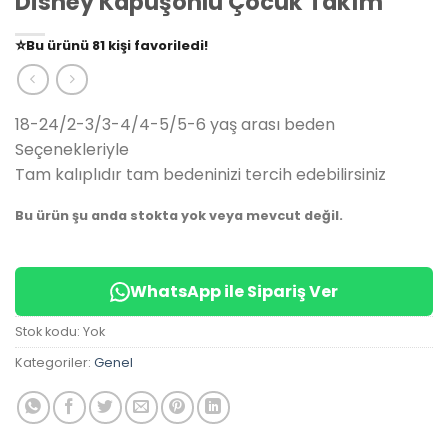
Disney Kapüşonlu Çocuk Takım
👀
Şu an
79 kişi
inceliyor!
⭐️
Bu ürünü
81 kişi
favoriledi!
🛒
39 kişi
sepetine ekledi!
✅
Bugün
14 adet
satıldı
18-24/2-3/3-4/4-5/5-6 yaş arası beden
Seçenekleriyle
Tam kalıplıdır tam bedeninizi tercih edebilirsiniz
Bu ürün şu anda stokta yok veya mevcut değil.
WhatsApp ile Sipariş Ver
Stok kodu:
Yok
Kategoriler:
Genel