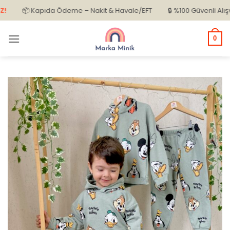
İçeriğe
📦 Kapıda Ödeme – Nakit & Havale/EFT
🔒 %100 Güvenli Alışveriş
atla
0