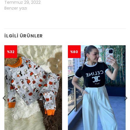
Temmuz 29, 2022
Benzer yazı
İLGILI ÜRÜNLER
%32
%60