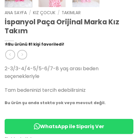
ANA SAYFA
/
KIZ ÇOCUK
/
TAKIMLAR
İspanyol Paça Orijinal Marka Kız
Takım
👀
Şu an
79 kişi
inceliyor!
⭐️
Bu ürünü
81 kişi
favoriledi!
🛒
39 kişi
sepetine ekledi!
✅
Bugün
14 adet
satıldı
2-3/3-4/4-5/5-6/7-8 yaş arası beden
seçenekleriyle
Tam bedeninizi tercih edebilirsiniz
Bu ürün şu anda stokta yok veya mevcut değil.
WhatsApp ile Sipariş Ver