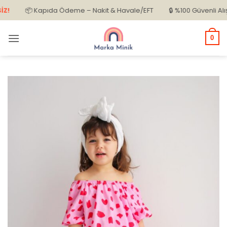
İçeriğe
📦 Kapıda Ödeme – Nakit & Havale/EFT
🔒 %100 Güvenli Alışveriş
atla
0