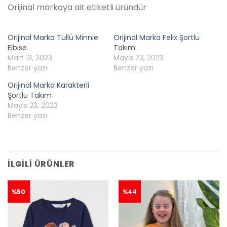
Orijinal markaya ait etiketli üründür
Orijinal Marka Tüllü Minnie
Orijinal Marka Felix Şortlu
Elbise
Takım
Mart 13, 2023
Mayıs 23, 2023
Benzer yazı
Benzer yazı
Orijinal Marka Karakterli
Şortlu Takım
Mayıs 23, 2023
Benzer yazı
İLGILI ÜRÜNLER
%50
%44