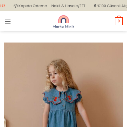
İçeriğe
📦 Kapıda Ödeme – Nakit & Havale/EFT
🔒 %100 Güvenli Alışveriş
atla
0