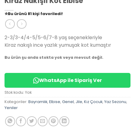
Kiraz Nakışlı Kot Elbise
👀
Şu an
79 kişi
inceliyor!
⭐️
Bu ürünü
81 kişi
favoriledi!
🛒
39 kişi
sepetine ekledi!
✅
Bugün
14 adet
satıldı
2-3/3-4/4-5/5-6/7-8 yaş seçenekleriyle
Kiraz nakışlı ince yazlık yumuşak kot kumaştır
Bu ürün şu anda stokta yok veya mevcut değil.
WhatsApp ile Sipariş Ver
Stok kodu:
Yok
Kategoriler:
Bayramlık
,
Elbise
,
Genel
,
Jile
,
Kız Çocuk
,
Yaz Sezonu
,
Yeniler