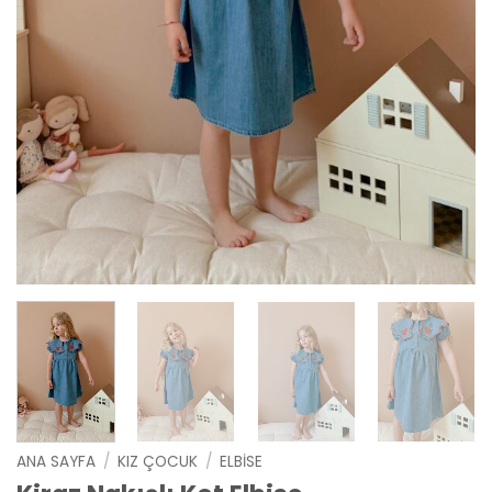
ANA SAYFA
/
KIZ ÇOCUK
/
ELBISE