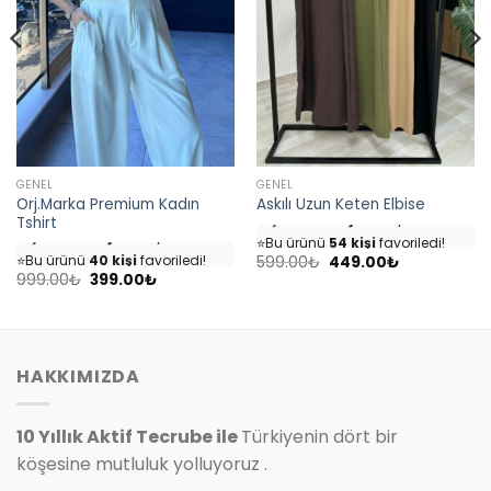
GENEL
GENEL
Orj.Marka Premium Kadın
Askılı Uzun Keten Elbise
👀
Şu an
46 kişi
inceliyor!
Tshirt
👀
Şu an
35 kişi
inceliyor!
⭐️
Bu ürünü
54 kişi
favoriledi!
⭐️
Bu ürünü
40 kişi
favoriledi!
Orijinal
Şu
🛒
25 kişi
sepetine ekledi!
599.00
₺
449.00
₺
fiyat:
andaki
Orijinal
Şu
🛒
18 kişi
sepetine ekledi!
999.00
₺
399.00
₺
✅
Bugün
7 adet
satıldı
599.00₺.
fiyat:
fiyat:
andaki
✅
Bugün
4 adet
satıldı
449.00₺.
999.00₺.
fiyat:
399.00₺.
HAKKIMIZDA
10 Yıllık Aktif Tecrube ile
Türkiyenin dört bir
köşesine mutluluk yolluyoruz .