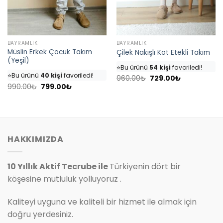
BAYRAMLIK
BAYRAMLIK
Müslin Erkek Çocuk Takım
Çilek Nakışlı Kot Etekli Takım
👀
Şu an
46 kişi
inceliyor!
(Yeşil)
👀
Şu an
35 kişi
inceliyor!
⭐️
Bu ürünü
54 kişi
favoriledi!
⭐️
Bu ürünü
40 kişi
favoriledi!
Orijinal
Şu
🛒
25 kişi
sepetine ekledi!
960.00
₺
729.00
₺
fiyat:
andaki
Orijinal
Şu
🛒
18 kişi
sepetine ekledi!
990.00
₺
799.00
₺
✅
Bugün
7 adet
satıldı
960.00₺.
fiyat:
fiyat:
andaki
✅
Bugün
4 adet
satıldı
729.00₺.
990.00₺.
fiyat:
799.00₺.
HAKKIMIZDA
10 Yıllık Aktif Tecrube ile
Türkiyenin dört bir
köşesine mutluluk yolluyoruz .
Kaliteyi uyguna ve kaliteli bir hizmet ile almak için
doğru yerdesiniz.