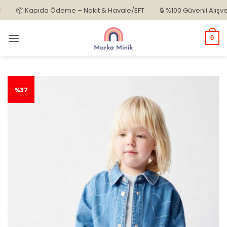
İçeriğe
📦 Kapıda Ödeme – Nakit & Havale/EFT
🔒 %100 Güvenli Alışveriş
atla
0
%37