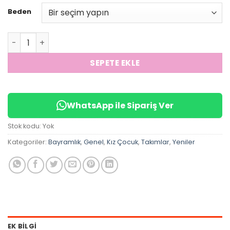
Beden
Kız Çocuk Kalpli Kot Takım adet
SEPETE EKLE
WhatsApp ile Sipariş Ver
Stok kodu:
Yok
Kategoriler:
Bayramlık
,
Genel
,
Kız Çocuk
,
Takımlar
,
Yeniler
EK BILGI