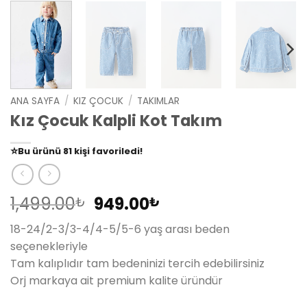
ANA SAYFA
/
KIZ ÇOCUK
/
TAKIMLAR
Kız Çocuk Kalpli Kot Takım
👀
Şu an
79 kişi
inceliyor!
⭐️
Bu ürünü
81 kişi
favoriledi!
🛒
39 kişi
sepetine ekledi!
✅
Bugün
14 adet
satıldı
Orijinal
Şu
1,499.00
949.00
₺
₺
fiyat:
andaki
18-24/2-3/3-4/4-5/5-6 yaş arası beden
1,499.00₺.
fiyat:
seçenekleriyle
949.00₺.
Tam kalıplıdır tam bedeninizi tercih edebilirsiniz
Orj markaya ait premium kalite üründür