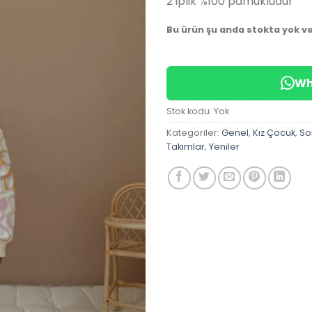
2 iplik %100 pamukludur
Bu ürün şu anda stokta yok v
Wh
Stok kodu:
Yok
Kategoriler:
Genel
,
Kız Çocuk
,
So
Takımlar
,
Yeniler