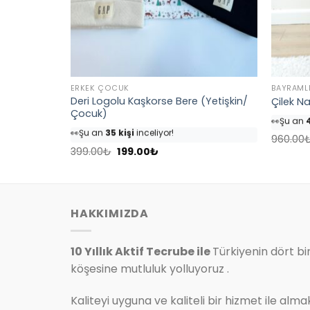
ERKEK ÇOCUK
BAYRAML
 Çocuk
Deri Logolu Kaşkorse Bere (Yetişkin/
Çilek Na
👀
Şu an
4
Çocuk)
👀
Şu an
35 kişi
inceliyor!
⭐️
Bu ürü
⭐️
Bu ürünü
40 kişi
favoriledi!
🛒
25 kişi
960.00
Orijinal
Şu
🛒
18 kişi
sepetine ekledi!
399.00
₺
199.00
₺
✅
Bugün
fiyat:
andaki
✅
Bugün
4 adet
satıldı
399.00₺.
fiyat:
.
199.00₺.
HAKKIMIZDA
10 Yıllık Aktif Tecrube ile
Türkiyenin dört bi
köşesine mutluluk yolluyoruz .
Kaliteyi uyguna ve kaliteli bir hizmet ile alma