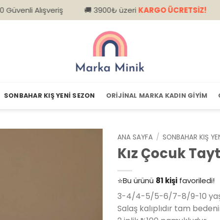
şveriş
🚚 3900₺ üzeri
KARGO ÜCRETSİZ!
📦 Kapıda
SONBAHAR KIŞ YENI SEZON
ORIJINAL MARKA KADIN GIYIM
ANA SAYFA
/
SONBAHAR KIŞ YE
Kız Çocuk Tayt
👀
Şu an
79 kişi
inceliyor!
⭐️
Bu ürünü
81 kişi
favoriledi!
🛒
39 kişi
sepetine ekledi!
3-4/4-5/5-6/7-8/9-10 yaş
✅
Bugün
14 adet
satıldı
Salaş kalıplıdır tam bedenin