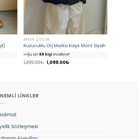
ERKEK ÇOCUK
il)
Kuzucuklu Orj Marka Kaşe Mont Siyah
👀
Şu an
68 kişi
inceliyor!
⭐️
Bu ürünü
82 kişi
favoriledi!
Orijinal
Şu
🛒
39 kişi
sepetine ekledi!
1,399.00
₺
1,099.00
₺
fiyat:
andaki
✅
Bugün
4 adet
satıldı
1,399.00₺.
fiyat:
1,099.00₺.
NEMLİ LİNKLER
eslimat
yelik Sözleşmesi
ullanım Koşulları