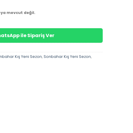
eya mevcut değil.
atsApp ile Sipariş Ver
nbahar Kış Yeni Sezon
,
Sonbahar Kış Yeni Sezon
,