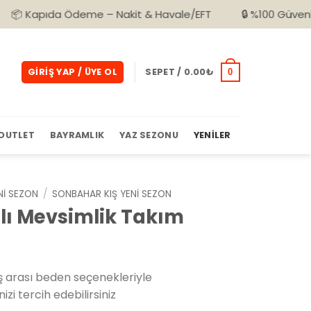
 Ödeme – Nakit & Havale/EFT
🔒 %100 Güvenli Alışveriş
GIRIŞ YAP / ÜYE OL
SEPET /
0.00
₺
0
OUTLET
BAYRAMLIK
YAZ SEZONU
YENILER
NI SEZON
/
SONBAHAR KIŞ YENI SEZON
lı Mevsimlik Takım
 arası beden seçenekleriyle
izi tercih edebilirsiniz