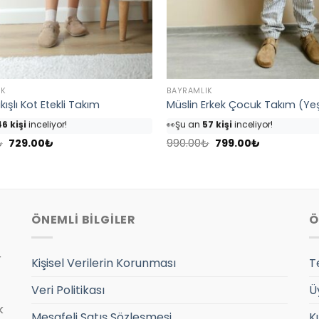
IK
BAYRAMLIK
kışlı Kot Etekli Takım
Müslin Erkek Çocuk Takım (Yeş
6 kişi
inceliyor!
👀
Şu an
57 kişi
inceliyor!
nü
54 kişi
favoriledi!
⭐️
Bu ürünü
68 kişi
favoriledi!
Orijinal
Şu
Orijinal
Şu
sepetine ekledi!
🛒
32 kişi
sepetine ekledi!
₺
729.00
₺
990.00
₺
799.00
₺
fiyat:
andaki
fiyat:
andaki
7 adet
satıldı
✅
Bugün
10 adet
satıldı
960.00₺.
fiyat:
990.00₺.
fiyat:
729.00₺.
799.00₺.
ÖNEMLİ BİLGİLER
Ö
r
Kişisel Verilerin Korunması
T
Veri Politikası
Ü
k
Mesafeli Satış Sözleşmesi
K