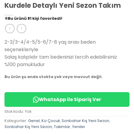
Kurdele Detaylı Yeni Sezon Takım
👀
Şu an
79 kişi
inceliyor!
⭐️
Bu ürünü
81 kişi
favoriledi!
🛒
39 kişi
sepetine ekledi!
✅
Bugün
14 adet
satıldı
2-3/3-4/4-5/5-6/7-8 yaş arası beden
seçenekleriyle
Salaş kalıplıdır tam bedeninizi tercih edebilirsiniz
%100 pamukludur
Bu ürün şu anda stokta yok veya mevcut değil.
WhatsApp ile Sipariş Ver
Stok kodu:
Yok
Kategoriler:
Genel
,
Kız Çocuk
,
Sonbahar Kış Yeni Sezon
,
Sonbahar Kış Yeni Sezon
,
Takımlar
,
Yeniler