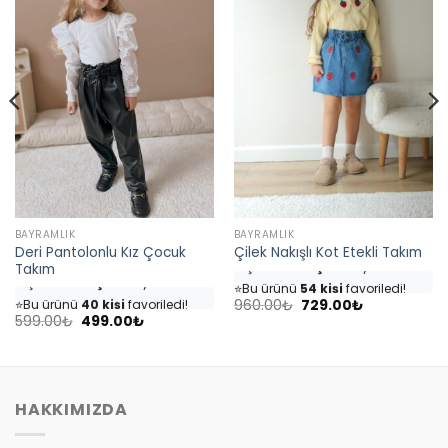
BAYRAMLIK
BAYRAMLIK
Deri Pantolonlu Kız Çocuk
Çilek Nakışlı Kot Etekli Takım
👀
Şu an
46 kişi
inceliyor!
Takım
👀
Şu an
35 kişi
inceliyor!
⭐️
Bu ürünü
54 kişi
favoriledi!
⭐️
Bu ürünü
40 kişi
favoriledi!
Orijinal
Şu
🛒
25 kişi
sepetine ekledi!
960.00
₺
729.00
₺
fiyat:
andaki
Orijinal
Şu
🛒
18 kişi
sepetine ekledi!
599.00
₺
499.00
₺
✅
Bugün
7 adet
satıldı
960.00₺.
fiyat:
fiyat:
andaki
✅
Bugün
4 adet
satıldı
729.00₺.
599.00₺.
fiyat:
499.00₺.
HAKKIMIZDA