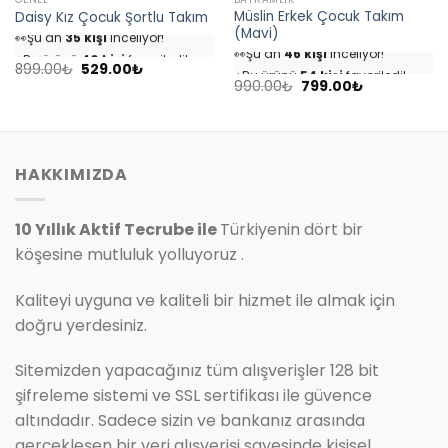
Müslin Erkek Çocuk Takım
Daisy Kız Çocuk Şortlu Takım
👀
Şu an
35 kişi
inceliyor!
(Mavi)
👀
Şu an
46 kişi
inceliyor!
⭐️
Bu ürünü
40 kişi
favoriledi!
⭐️
Bu ürünü
54 kişi
favoriledi!
Orijinal
Şu
🛒
18 kişi
sepetine ekledi!
899.00
₺
529.00
₺
fiyat:
andaki
Orijinal
Şu
🛒
25 kişi
sepetine ekledi!
990.00
₺
799.00
₺
✅
Bugün
4 adet
satıldı
899.00₺.
fiyat:
fiyat:
andaki
✅
Bugün
7 adet
satıldı
529.00₺.
990.00₺.
fiyat:
799.00₺.
HAKKIMIZDA
10 Yıllık Aktif Tecrube ile
Türkiyenin dört bir
köşesine mutluluk yolluyoruz .
Kaliteyi uyguna ve kaliteli bir hizmet ile almak için
doğru yerdesiniz.
Sitemizden yapacağınız tüm alışverişler 128 bit
şifreleme sistemi ve SSL sertifikası ile güvence
altındadır. Sadece sizin ve bankanız arasında
gerçekleşen bir veri alışverişi sayesinde kişisel