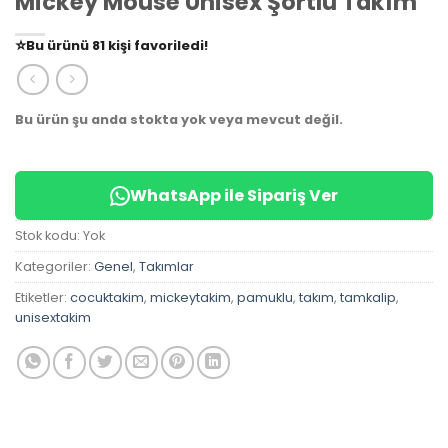
Mickey Mouse Unisex Şortlu Takım
👀
Şu an
79 kişi
inceliyor!
⭐️
Bu ürünü
81 kişi
favoriledi!
🛒
39 kişi
sepetine ekledi!
✅
Bugün
14 adet
satıldı
Bu ürün şu anda stokta yok veya mevcut değil.
WhatsApp ile Sipariş Ver
Stok kodu:
Yok
Kategoriler:
Genel
,
Takımlar
Etiketler:
cocuktakim
,
mickeytakim
,
pamuklu
,
takım
,
tamkalip
,
unisextakim