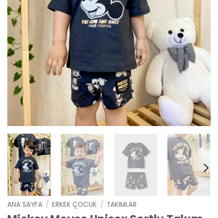
ANA SAYFA
/
ERKEK ÇOCUK
/
TAKIMLAR