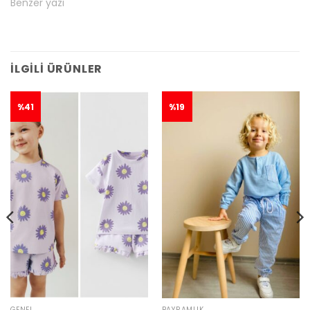
Benzer yazı
İLGILI ÜRÜNLER
%41
%19
GENEL
BAYRAMLIK