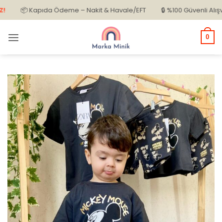
İçeriğe
📦 Kapıda Ödeme – Nakit & Havale/EFT
🔒 %100 Güvenli Alışveriş
atla
0