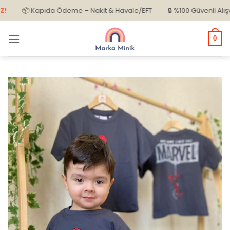
İçeriğe
📦 Kapıda Ödeme – Nakit & Havale/EFT
🔒 %100 Güvenli Alışveriş
atla
0