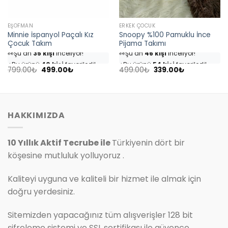
EŞOFMAN
ERKEK ÇOCUK
Minnie İspanyol Paçalı Kız
Snoopy %100 Pamuklu İnce
Çocuk Takım
Pijama Takımı
👀
Şu an
35 kişi
inceliyor!
👀
Şu an
46 kişi
inceliyor!
⭐️
Bu ürünü
40 kişi
favoriledi!
⭐️
Bu ürünü
54 kişi
favoriledi!
Orijinal
Şu
Orijinal
Şu
🛒
18 kişi
sepetine ekledi!
🛒
25 kişi
sepetine ekledi!
799.00
₺
499.00
₺
499.00
₺
339.00
₺
fiyat:
andaki
fiyat:
andaki
✅
Bugün
4 adet
satıldı
✅
Bugün
7 adet
satıldı
799.00₺.
fiyat:
499.00₺.
fiyat:
499.00₺.
339.00₺.
HAKKIMIZDA
10 Yıllık Aktif Tecrube ile
Türkiyenin dört bir
köşesine mutluluk yolluyoruz .
Kaliteyi uyguna ve kaliteli bir hizmet ile almak için
doğru yerdesiniz.
Sitemizden yapacağınız tüm alışverişler 128 bit
şifreleme sistemi ve SSL sertifikası ile güvence