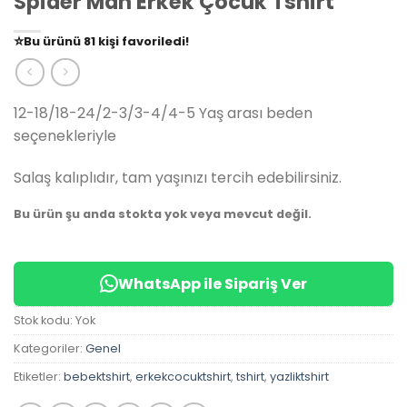
Spider Man Erkek Çocuk Tshirt
👀
Şu an
79 kişi
inceliyor!
⭐️
Bu ürünü
81 kişi
favoriledi!
🛒
39 kişi
sepetine ekledi!
✅
Bugün
14 adet
satıldı
12-18/18-24/2-3/3-4/4-5 Yaş arası beden
seçenekleriyle
Salaş kalıplıdır, tam yaşınızı tercih edebilirsiniz.
Bu ürün şu anda stokta yok veya mevcut değil.
WhatsApp ile Sipariş Ver
Stok kodu:
Yok
Kategoriler:
Genel
Etiketler:
bebektshirt
,
erkekcocuktshirt
,
tshirt
,
yazliktshirt