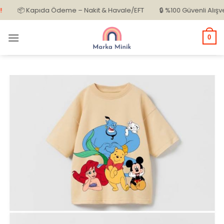
İçeriğe
📦 Kapıda Ödeme – Nakit & Havale/EFT
🔒 %100 Güvenli Alışveriş
atla
0