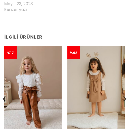
Mayıs 23, 2023
Benzer yazı
İLGILI ÜRÜNLER
%17
%43