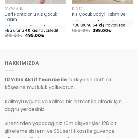
BAYRAMLIK
ELBISE
Deri Pantolonlu Kız Çocuk
Kız Çocuk Bodyli Takım Bej
👀
Şu an
46 kişi
inceliyor!
Takım
👀
Şu an
35 kişi
inceliyor!
⭐️
Bu ürünü
54 kişi
favoriledi!
⭐️
Bu ürünü
40 kişi
favoriledi!
Orijinal
Şu
🛒
25 kişi
sepetine ekledi!
699.00
₺
399.00
₺
fiyat:
andaki
Orijinal
Şu
🛒
18 kişi
sepetine ekledi!
599.00
₺
499.00
₺
✅
Bugün
7 adet
satıldı
699.00₺.
fiyat:
fiyat:
andaki
✅
Bugün
4 adet
satıldı
399.00₺.
599.00₺.
fiyat:
499.00₺.
HAKKIMIZDA
10 Yıllık Aktif Tecrube ile
Türkiyenin dört bir
köşesine mutluluk yolluyoruz .
Kaliteyi uyguna ve kaliteli bir hizmet ile almak için
doğru yerdesiniz.
Sitemizden yapacağınız tüm alışverişler 128 bit
şifreleme sistemi ve SSL sertifikası ile güvence