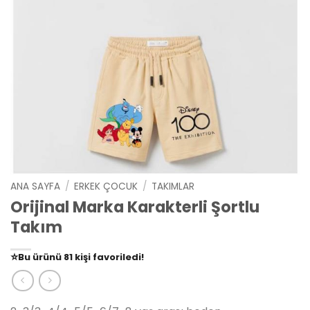
ANA SAYFA
/
ERKEK ÇOCUK
/
TAKIMLAR
Orijinal Marka Karakterli Şortlu
Takım
👀
Şu an
79 kişi
inceliyor!
⭐️
Bu ürünü
81 kişi
favoriledi!
🛒
39 kişi
sepetine ekledi!
✅
Bugün
14 adet
satıldı