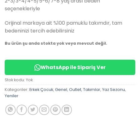
2-3/3-4/4-5/5-6/7-8 yaş arası beden
seçenekleriyle
Orijinal markaya ait %100 pamuklu takımdır, tam
bedeninizi tercih edebilirsiniz
Bu ürün şu anda stokta yok veya mevcut değil.
WhatsApp ile Sipariş Ver
Stok kodu:
Yok
Kategoriler:
Erkek Çocuk
,
Genel
,
Outlet
,
Takımlar
,
Yaz Sezonu
,
Yeniler